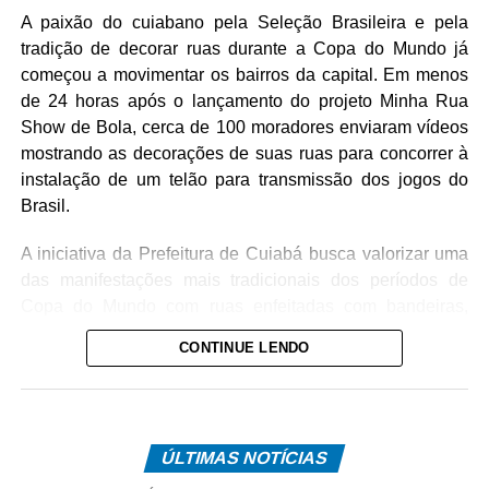
A paixão do cuiabano pela Seleção Brasileira e pela
tradição de decorar ruas durante a Copa do Mundo já
começou a movimentar os bairros da capital. Em menos
de 24 horas após o lançamento do projeto Minha Rua
Show de Bola, cerca de 100 moradores enviaram vídeos
mostrando as decorações de suas ruas para concorrer à
instalação de um telão para transmissão dos jogos do
Brasil.
A iniciativa da Prefeitura de Cuiabá busca valorizar uma
das manifestações mais tradicionais dos períodos de
Copa do Mundo com ruas enfeitadas com bandeiras,
pinturas e adereços nas cores verde e amarela. Além
CONTINUE LENDO
disso, o projeto incentiva a integração entre vizinhos e
fortalece o espírito comunitário nos bairros da capital.
O anúncio foi feito pelo prefeito de Cuiabá, Abilio Brunini
ÚLTIMAS NOTÍCIAS
nessa quarta-feira. Na oportunidade, o prefeito convidou
a população a participar enviando vídeos das decorações