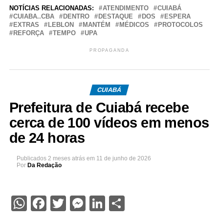
NOTÍCIAS RELACIONADAS:
ATENDIMENTO
CUIABÁ
CUIABA..CBA
DENTRO
DESTAQUE
DOS
ESPERA
EXTRAS
LEBLON
MANTÉM
MÉDICOS
PROTOCOLOS
REFORÇA
TEMPO
UPA
PROPAGANDA
CUIABÁ
Prefeitura de Cuiabá recebe
cerca de 100 vídeos em menos
de 24 horas
Publicados
2 meses atrás
em
11 de junho de 2026
Por
Da Redação
WhatsApp
Facebook
Twitter
Messenger
LinkedIn
Share