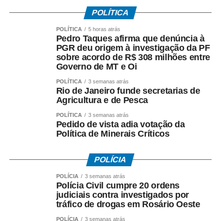
Bola
POLÍTICA
1. Os vídeos serão recebidos até quinta-feira (11), às
POLÍTICA
5 horas atrás
Pedro Taques afirma que denúncia à
23h59.
PGR deu origem à investigação da PF
sobre acordo de R$ 308 milhões entre
2. Todos os vídeos participantes serão publicados nos
Governo de MT e Oi
stories da Prefeitura a partir das 0h de sexta-feira (12),
POLÍTICA
3 semanas atrás
quando será aberta a votação.
Rio de Janeiro funde secretarias de
Agricultura e de Pesca
3. A votação será encerrada às 16h de sexta-feira (12),
POLÍTICA
3 semanas atrás
nos stories da Prefeitura.
Pedido de vista adia votação da
Política de Minerais Críticos
4. O vídeo com o maior número de curtidas nos stories
será declarado vencedor.
POLÍCIA
5. O resultado será divulgado após o encerramento da
POLÍCIA
3 semanas atrás
Polícia Civil cumpre 20 ordens
votação.
judiciais contra investigados por
tráfico de drogas em Rosário Oeste
Fonte:
Prefeitura de Cuiabá – MT
POLÍCIA
3 semanas atrás