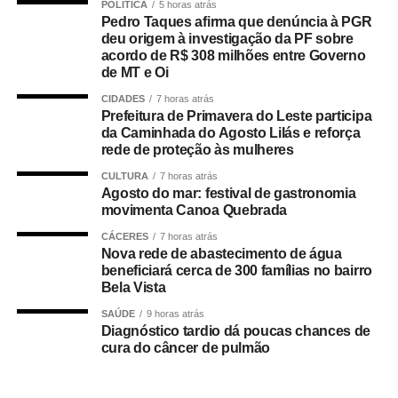
POLÍTICA
5 horas atrás
por meio do perfil oficial da Prefeitura de Cuiabá no
Pedro Taques afirma que denúncia à PGR
deu origem à investigação da PF sobre
Instagram, @cuiabaprefeitura.
acordo de R$ 308 milhões entre Governo
de MT e Oi
Para participar, os moradores devem enviar um vídeo
mostrando a decoração da rua até quinta-feira (11), às
CIDADES
7 horas atrás
Prefeitura de Primavera do Leste participa
23h59. Todos os vídeos participantes serão publicados
da Caminhada do Agosto Lilás e reforça
nos stories da Prefeitura a partir das 0h de sexta-feira
rede de proteção às mulheres
(12), quando será aberta a votação popular. A votação
CULTURA
7 horas atrás
será encerrada às 16h de sexta-feira (12). O vídeo com o
Agosto do mar: festival de gastronomia
maior número de curtidas nos stories da Prefeitura será
movimenta Canoa Quebrada
declarado vencedor. O resultado será divulgado após o
CÁCERES
7 horas atrás
encerramento da votação.
Nova rede de abastecimento de água
beneficiará cerca de 300 famílias no bairro
Bela Vista
A rua vencedora receberá o telão para a transmissão da
partida da Seleção Brasileira, promovendo um momento
SAÚDE
9 horas atrás
de confraternização entre os moradores e fortalecendo o
Diagnóstico tardio dá poucas chances de
cura do câncer de pulmão
clima de Copa do Mundo nos bairros cuiabanos.
Regras do sorteio do projeto Minha Rua Show de