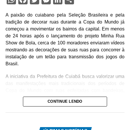
A paixão do cuiabano pela Seleção Brasileira e pela
tradição de decorar ruas durante a Copa do Mundo já
começou a movimentar os bairros da capital. Em menos
de 24 horas após o lançamento do projeto Minha Rua
Show de Bola, cerca de 100 moradores enviaram vídeos
mostrando as decorações de suas ruas para concorrer à
instalação de um telão para transmissão dos jogos do
Brasil.
A iniciativa da Prefeitura de Cuiabá busca valorizar uma
das manifestações mais tradicionais dos períodos de
Copa do Mundo com ruas enfeitadas com bandeiras,
pinturas e adereços nas cores verde e amarela. Além
CONTINUE LENDO
disso, o projeto incentiva a integração entre vizinhos e
fortalece o espírito comunitário nos bairros da capital.
O anúncio foi feito pelo prefeito de Cuiabá, Abilio Brunini