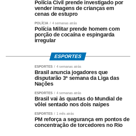
Polícia Civil prende investigado por
Fonte:
Prefeitura de Cuiabá – MT
vender imagens de crianças em
cenas de estupro
POLÍCIA
4 semanas atrás
Polícia Militar prende homem com
porção de cocaína e espingarda
COMENTE ABAIXO:
irregular
WhatsApp
Facebook
Twitter
Messenger
LinkedIn
Share
ESPORTES
ESPORTES
4 semanas atrás
Brasil anuncia jogadores que
disputarão 3ª semana da Liga das
Nações
ESPORTES
4 semanas atrás
Brasil vai às quartas do Mundial de
vôlei sentado nos dois naipes
ESPORTES
1 mês atrás
PM reforça a segurança em pontos de
concentração de torcedores no Rio