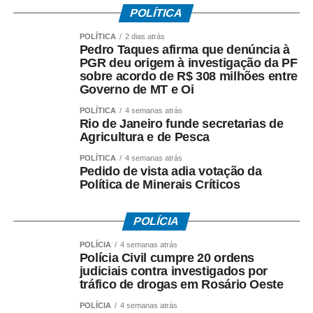
POLÍTICA
Regras do sorteio do projeto Minha Rua Show de
Bola
POLÍTICA
2 dias atrás
Pedro Taques afirma que denúncia à
PGR deu origem à investigação da PF
1. Os vídeos serão recebidos até quinta-feira (11), às
sobre acordo de R$ 308 milhões entre
23h59.
Governo de MT e Oi
2. Todos os vídeos participantes serão publicados nos
POLÍTICA
4 semanas atrás
Rio de Janeiro funde secretarias de
stories da Prefeitura a partir das 0h de sexta-feira (12),
Agricultura e de Pesca
quando será aberta a votação.
POLÍTICA
4 semanas atrás
Pedido de vista adia votação da
3. A votação será encerrada às 16h de sexta-feira (12),
Política de Minerais Críticos
nos stories da Prefeitura.
POLÍCIA
4. O vídeo com o maior número de curtidas nos stories
será declarado vencedor.
POLÍCIA
4 semanas atrás
Polícia Civil cumpre 20 ordens
judiciais contra investigados por
5. O resultado será divulgado após o encerramento da
tráfico de drogas em Rosário Oeste
votação.
POLÍCIA
4 semanas atrás