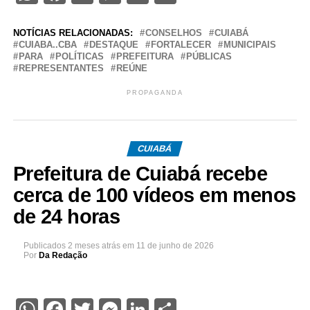
NOTÍCIAS RELACIONADAS:
CONSELHOS
CUIABÁ
CUIABA..CBA
DESTAQUE
FORTALECER
MUNICIPAIS
PARA
POLÍTICAS
PREFEITURA
PÚBLICAS
REPRESENTANTES
REÚNE
PROPAGANDA
CUIABÁ
Prefeitura de Cuiabá recebe
cerca de 100 vídeos em menos
de 24 horas
Publicados
2 meses atrás
em
11 de junho de 2026
Por
Da Redação
WhatsApp
Facebook
Twitter
Messenger
LinkedIn
Share