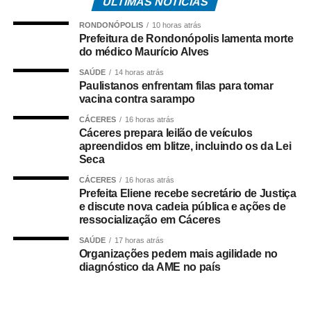
ÚLTIMAS NOTÍCIAS
nessa quarta-feira. Na oportunidade, o prefeito convidou
a população a participar enviando vídeos das decorações
RONDONÓPOLIS
10 horas atrás
por meio do perfil oficial da Prefeitura de Cuiabá no
Prefeitura de Rondonópolis lamenta morte
do médico Maurício Alves
Instagram, @cuiabaprefeitura.
SAÚDE
14 horas atrás
Para participar, os moradores devem enviar um vídeo
Paulistanos enfrentam filas para tomar
vacina contra sarampo
mostrando a decoração da rua até quinta-feira (11), às
23h59. Todos os vídeos participantes serão publicados
CÁCERES
16 horas atrás
nos stories da Prefeitura a partir das 0h de sexta-feira
Cáceres prepara leilão de veículos
apreendidos em blitze, incluindo os da Lei
(12), quando será aberta a votação popular. A votação
Seca
será encerrada às 16h de sexta-feira (12). O vídeo com o
CÁCERES
16 horas atrás
maior número de curtidas nos stories da Prefeitura será
Prefeita Eliene recebe secretário de Justiça
declarado vencedor. O resultado será divulgado após o
e discute nova cadeia pública e ações de
encerramento da votação.
ressocialização em Cáceres
SAÚDE
17 horas atrás
A rua vencedora receberá o telão para a transmissão da
Organizações pedem mais agilidade no
partida da Seleção Brasileira, promovendo um momento
diagnóstico da AME no país
de confraternização entre os moradores e fortalecendo o
clima de Copa do Mundo nos bairros cuiabanos.