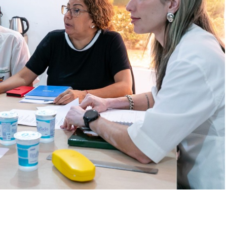
r
In
re