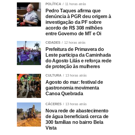
POLÍTICA
11 horas atrás
Pedro Taques afirma que
denúncia à PGR deu origem à
investigação da PF sobre
acordo de R$ 308 milhões
entre Governo de MT e Oi
CIDADES
12 horas atrás
Prefeitura de Primavera do
Leste participa da Caminhada
do Agosto Lilás e reforça rede
de proteção às mulheres
CULTURA
13 horas atrás
Agosto do mar: festival de
gastronomia movimenta
Canoa Quebrada
CÁCERES
13 horas atrás
Nova rede de abastecimento
de água beneficiará cerca de
300 famílias no bairro Bela
Vista