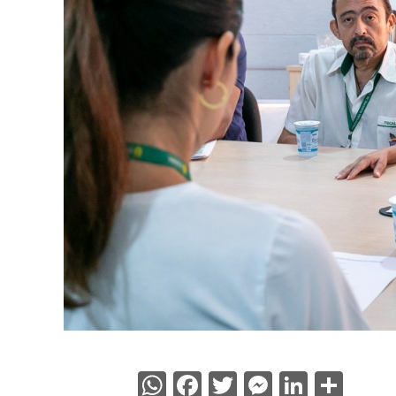
WhatsApp
Facebook
Twitter
Messenge
Linked
Sha