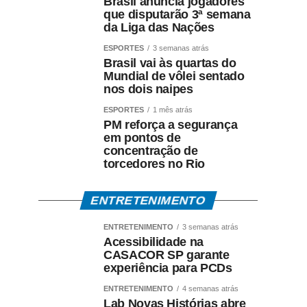
Brasil anuncia jogadores
que disputarão 3ª semana
da Liga das Nações
ESPORTES
3 semanas atrás
Brasil vai às quartas do
Mundial de vôlei sentado
nos dois naipes
ESPORTES
1 mês atrás
PM reforça a segurança
em pontos de
concentração de
torcedores no Rio
ENTRETENIMENTO
ENTRETENIMENTO
3 semanas atrás
Acessibilidade na
CASACOR SP garante
experiência para PCDs
ENTRETENIMENTO
4 semanas atrás
Lab Novas Histórias abre