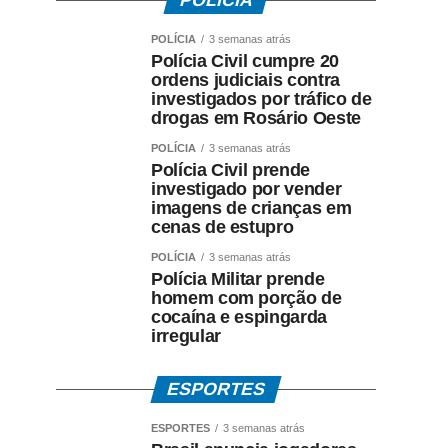
POLÍCIA
POLÍCIA
3 semanas atrás
Polícia Civil cumpre 20
ordens judiciais contra
investigados por tráfico de
drogas em Rosário Oeste
POLÍCIA
3 semanas atrás
Polícia Civil prende
investigado por vender
imagens de crianças em
cenas de estupro
POLÍCIA
3 semanas atrás
Polícia Militar prende
homem com porção de
cocaína e espingarda
irregular
ESPORTES
ESPORTES
3 semanas atrás