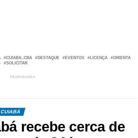
r
In
re
Á
CUIABA..CBA
DESTAQUE
EVENTOS
LICENÇA
ORIENTA
S
SOLICITAR
PROPAGANDA
CUIABÁ
abá recebe cerca de