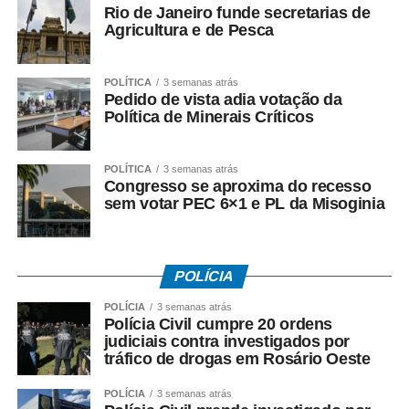
2. Todos os vídeos participantes serão publicados nos
Rio de Janeiro funde secretarias de
stories da Prefeitura a partir das 0h de sexta-feira (12),
Agricultura e de Pesca
quando será aberta a votação.
POLÍTICA
3 semanas atrás
3. A votação será encerrada às 16h de sexta-feira (12),
Pedido de vista adia votação da
nos stories da Prefeitura.
Política de Minerais Críticos
4. O vídeo com o maior número de curtidas nos stories
POLÍTICA
3 semanas atrás
será declarado vencedor.
Congresso se aproxima do recesso
sem votar PEC 6×1 e PL da Misoginia
5. O resultado será divulgado após o encerramento da
votação.
Fonte:
Prefeitura de Cuiabá – MT
POLÍCIA
POLÍCIA
3 semanas atrás
Polícia Civil cumpre 20 ordens
judiciais contra investigados por
tráfico de drogas em Rosário Oeste
COMENTE ABAIXO:
POLÍCIA
3 semanas atrás