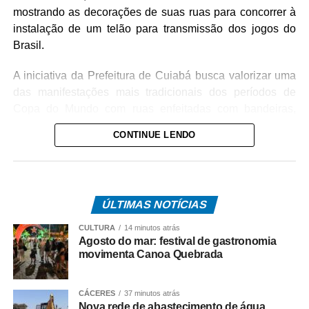
mostrando as decorações de suas ruas para concorrer à
instalação de um telão para transmissão dos jogos do
Brasil.
A iniciativa da Prefeitura de Cuiabá busca valorizar uma
das manifestações mais tradicionais dos períodos de
Copa do Mundo com ruas enfeitadas com bandeiras,
pinturas e adereços nas cores verde e amarela. Além
CONTINUE LENDO
disso, o projeto incentiva a integração entre vizinhos e
fortalece o espírito comunitário nos bairros da capital.
O anúncio foi feito pelo prefeito de Cuiabá, Abilio Brunini
ÚLTIMAS NOTÍCIAS
nessa quarta-feira. Na oportunidade, o prefeito convidou
a população a participar enviando vídeos das decorações
CULTURA
14 minutos atrás
por meio do perfil oficial da Prefeitura de Cuiabá no
Agosto do mar: festival de gastronomia
movimenta Canoa Quebrada
Instagram, @cuiabaprefeitura.
Para participar, os moradores devem enviar um vídeo
CÁCERES
37 minutos atrás
mostrando a decoração da rua até quinta-feira (11), às
Nova rede de abastecimento de água