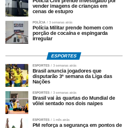
Polícia Civil prende investigado por
vender imagens de crianças em
WhatsApp
Facebook
Twitter
Messenger
LinkedIn
Share
cenas de estupro
POLÍCIA
3 semanas atrás
Polícia Militar prende homem com
porção de cocaína e espingarda
irregular
ESPORTES
ESPORTES
3 semanas atrás
Brasil anuncia jogadores que
disputarão 3ª semana da Liga das
Nações
ESPORTES
3 semanas atrás
Brasil vai às quartas do Mundial de
vôlei sentado nos dois naipes
ESPORTES
1 mês atrás
PM reforça a segurança em pontos de