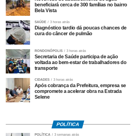
23h59. Todos os vídeos participantes serão publicados
beneficiará cerca de 300 famílias no bairro
Bela Vista
nos stories da Prefeitura a partir das 0h de sexta-feira
(12), quando será aberta a votação popular. A votação
SAÚDE
3 horas atrás
será encerrada às 16h de sexta-feira (12). O vídeo com o
Diagnóstico tardio dá poucas chances de
maior número de curtidas nos stories da Prefeitura será
cura do câncer de pulmão
declarado vencedor. O resultado será divulgado após o
encerramento da votação.
RONDONÓPOLIS
3 horas atrás
Secretaria de Saúde participa de ação
A rua vencedora receberá o telão para a transmissão da
voltada ao bem-estar de trabalhadores do
transporte
partida da Seleção Brasileira, promovendo um momento
de confraternização entre os moradores e fortalecendo o
CIDADES
3 horas atrás
clima de Copa do Mundo nos bairros cuiabanos.
Após cobrança da Prefeitura, empresa se
compromete a acelerar obra na Estrada
Regras do sorteio do projeto Minha Rua Show de
Selene
Bola
1. Os vídeos serão recebidos até quinta-feira (11), às
23h59.
POLÍTICA
POLÍTICA
3 semanas atrás