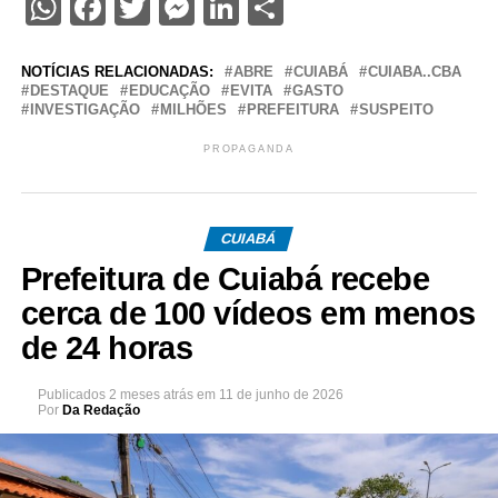
WhatsApp
Facebook
Twitter
Messenger
LinkedIn
Share
NOTÍCIAS RELACIONADAS:
ABRE
CUIABÁ
CUIABA..CBA
DESTAQUE
EDUCAÇÃO
EVITA
GASTO
INVESTIGAÇÃO
MILHÕES
PREFEITURA
SUSPEITO
PROPAGANDA
CUIABÁ
Prefeitura de Cuiabá recebe
cerca de 100 vídeos em menos
de 24 horas
Publicados
2 meses atrás
em
11 de junho de 2026
Por
Da Redação