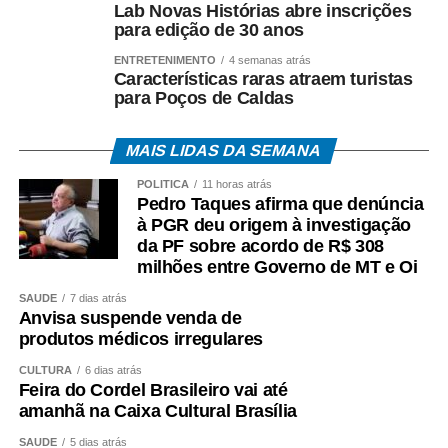
Lab Novas Histórias abre inscrições
para edição de 30 anos
ENTRETENIMENTO
4 semanas atrás
Características raras atraem turistas
para Poços de Caldas
MAIS LIDAS DA SEMANA
POLÍTICA
11 horas atrás
Pedro Taques afirma que denúncia
à PGR deu origem à investigação
da PF sobre acordo de R$ 308
milhões entre Governo de MT e Oi
SAÚDE
7 dias atrás
Anvisa suspende venda de
produtos médicos irregulares
CULTURA
6 dias atrás
Feira do Cordel Brasileiro vai até
amanhã na Caixa Cultural Brasília
SAÚDE
5 dias atrás