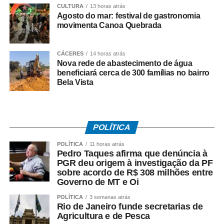
CULTURA
13 horas atrás
Agosto do mar: festival de gastronomia
A rua vencedora receberá o telão para a transmissão da
movimenta Canoa Quebrada
partida da Seleção Brasileira, promovendo um momento
de confraternização entre os moradores e fortalecendo o
clima de Copa do Mundo nos bairros cuiabanos.
CÁCERES
14 horas atrás
Nova rede de abastecimento de água
beneficiará cerca de 300 famílias no bairro
Regras do sorteio do projeto Minha Rua Show de
Bela Vista
Bola
1. Os vídeos serão recebidos até quinta-feira (11), às
23h59.
POLÍTICA
2. Todos os vídeos participantes serão publicados nos
POLÍTICA
11 horas atrás
Pedro Taques afirma que denúncia à
stories da Prefeitura a partir das 0h de sexta-feira (12),
PGR deu origem à investigação da PF
quando será aberta a votação.
sobre acordo de R$ 308 milhões entre
Governo de MT e Oi
3. A votação será encerrada às 16h de sexta-feira (12),
POLÍTICA
3 semanas atrás
nos stories da Prefeitura.
Rio de Janeiro funde secretarias de
Agricultura e de Pesca
4. O vídeo com o maior número de curtidas nos stories