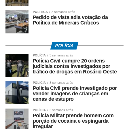
será declarado vencedor.
POLÍTICA
3 semanas atrás
Pedido de vista adia votação da
5. O resultado será divulgado após o encerramento da
Política de Minerais Críticos
votação.
Fonte:
Prefeitura de Cuiabá – MT
POLÍCIA
POLÍCIA
3 semanas atrás
Polícia Civil cumpre 20 ordens
judiciais contra investigados por
tráfico de drogas em Rosário Oeste
COMENTE ABAIXO:
POLÍCIA
3 semanas atrás
Polícia Civil prende investigado por
WhatsApp
Facebook
Twitter
Messenger
LinkedIn
Share
vender imagens de crianças em
cenas de estupro
POLÍCIA
3 semanas atrás
Polícia Militar prende homem com
porção de cocaína e espingarda
irregular