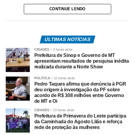
pinturas e adereços nas cores verde e amarela. Além
CONTINUE LENDO
disso, o projeto incentiva a integração entre vizinhos e
fortalece o espírito comunitário nos bairros da capital.
O anúncio foi feito pelo prefeito de Cuiabá, Abilio Brunini
ÚLTIMAS NOTÍCIAS
nessa quarta-feira. Na oportunidade, o prefeito convidou
a população a participar enviando vídeos das decorações
CIDADES
2 horas atrás
por meio do perfil oficial da Prefeitura de Cuiabá no
Prefeitura de Sinop e Governo de MT
apresentam resultados de pesquisa inédita
Instagram, @cuiabaprefeitura.
realizada durante a Norte Show
Para participar, os moradores devem enviar um vídeo
POLÍTICA
11 horas atrás
mostrando a decoração da rua até quinta-feira (11), às
Pedro Taques afirma que denúncia à PGR
23h59. Todos os vídeos participantes serão publicados
deu origem à investigação da PF sobre
acordo de R$ 308 milhões entre Governo
nos stories da Prefeitura a partir das 0h de sexta-feira
de MT e Oi
(12), quando será aberta a votação popular. A votação
será encerrada às 16h de sexta-feira (12). O vídeo com o
CIDADES
13 horas atrás
Prefeitura de Primavera do Leste participa
maior número de curtidas nos stories da Prefeitura será
da Caminhada do Agosto Lilás e reforça
declarado vencedor. O resultado será divulgado após o
rede de proteção às mulheres
encerramento da votação.