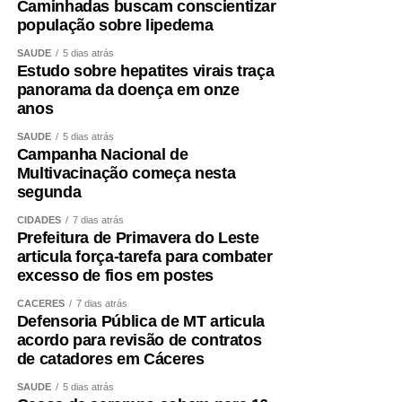
Caminhadas buscam conscientizar
população sobre lipedema
SAÚDE
5 dias atrás
Estudo sobre hepatites virais traça
panorama da doença em onze
anos
SAÚDE
5 dias atrás
Campanha Nacional de
Multivacinação começa nesta
segunda
CIDADES
7 dias atrás
Prefeitura de Primavera do Leste
articula força-tarefa para combater
excesso de fios em postes
CÁCERES
7 dias atrás
Defensoria Pública de MT articula
acordo para revisão de contratos
de catadores em Cáceres
SAÚDE
5 dias atrás