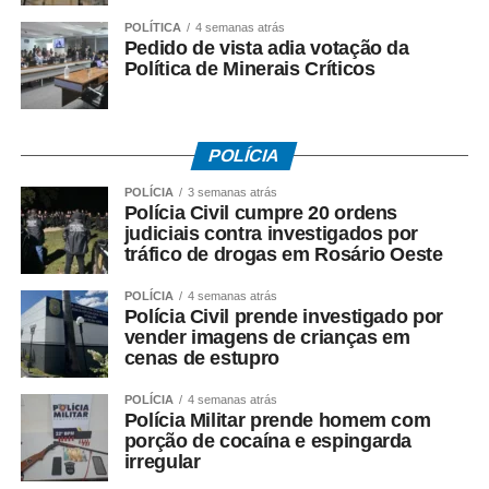
será declarado vencedor.
POLÍTICA
4 semanas atrás
Pedido de vista adia votação da
Política de Minerais Críticos
5. O resultado será divulgado após o encerramento da
votação.
Fonte:
Prefeitura de Cuiabá – MT
POLÍCIA
POLÍCIA
3 semanas atrás
Polícia Civil cumpre 20 ordens
judiciais contra investigados por
tráfico de drogas em Rosário Oeste
COMENTE ABAIXO:
POLÍCIA
4 semanas atrás
Polícia Civil prende investigado por
WhatsApp
Facebook
Twitter
Messenger
LinkedIn
Share
vender imagens de crianças em
cenas de estupro
POLÍCIA
4 semanas atrás
Polícia Militar prende homem com
porção de cocaína e espingarda
irregular