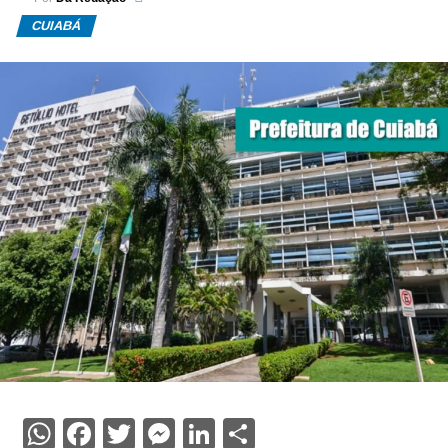
CUIABÁ
WhatsApp
Facebook
Twitter
Messenger
LinkedIn
Share