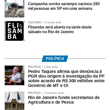
Campanha contra sarampo vacinou 280
A rua vencedora receberá o telão para a transmissão da
mil pessoas em SP em uma semana
partida da Seleção Brasileira, promovendo um momento
de confraternização entre os moradores e fortalecendo o
CULTURA
14 horas atrás
clima de Copa do Mundo nos bairros cuiabanos.
Flisamba será aberta na tarde deste
sábado no Rio de Janeiro
Regras do sorteio do projeto Minha Rua Show de
Bola
1. Os vídeos serão recebidos até quinta-feira (11), às
23h59.
POLÍTICA
POLÍTICA
2 dias atrás
2. Todos os vídeos participantes serão publicados nos
Pedro Taques afirma que denúncia à
stories da Prefeitura a partir das 0h de sexta-feira (12),
PGR deu origem à investigação da PF
sobre acordo de R$ 308 milhões entre
quando será aberta a votação.
Governo de MT e Oi
3. A votação será encerrada às 16h de sexta-feira (12),
POLÍTICA
3 semanas atrás
Rio de Janeiro funde secretarias de
nos stories da Prefeitura.
Agricultura e de Pesca
4. O vídeo com o maior número de curtidas nos stories