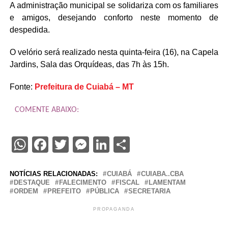
A administração municipal se solidariza com os familiares
e amigos, desejando conforto neste momento de
despedida.
O velório será realizado nesta quinta-feira (16), na Capela
Jardins, Sala das Orquídeas, das 7h às 15h.
Fonte:
Prefeitura de Cuiabá – MT
COMENTE ABAIXO:
WhatsApp
Facebook
Twitter
Messenger
LinkedIn
Share
NOTÍCIAS RELACIONADAS:
CUIABÁ
CUIABA..CBA
DESTAQUE
FALECIMENTO
FISCAL
LAMENTAM
ORDEM
PREFEITO
PÚBLICA
SECRETARIA
PROPAGANDA