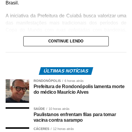
Brasil.
A iniciativa da Prefeitura de Cuiabá busca valorizar uma
das manifestações mais tradicionais dos períodos de
Copa do Mundo com ruas enfeitadas com bandeiras,
pinturas e adereços nas cores verde e amarela. Além
CONTINUE LENDO
disso, o projeto incentiva a integração entre vizinhos e
fortalece o espírito comunitário nos bairros da capital.
O anúncio foi feito pelo prefeito de Cuiabá, Abilio Brunini
ÚLTIMAS NOTÍCIAS
nessa quarta-feira. Na oportunidade, o prefeito convidou
a população a participar enviando vídeos das decorações
RONDONÓPOLIS
6 horas atrás
por meio do perfil oficial da Prefeitura de Cuiabá no
Prefeitura de Rondonópolis lamenta morte
do médico Maurício Alves
Instagram, @cuiabaprefeitura.
Para participar, os moradores devem enviar um vídeo
SAÚDE
10 horas atrás
mostrando a decoração da rua até quinta-feira (11), às
Paulistanos enfrentam filas para tomar
23h59. Todos os vídeos participantes serão publicados
vacina contra sarampo
nos stories da Prefeitura a partir das 0h de sexta-feira
CÁCERES
12 horas atrás