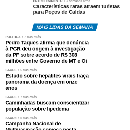
ENTRETENIMENTO
4 semanas atrás
Características raras atraem turistas
para Poços de Caldas
MAIS LIDAS DA SEMANA
POLÍTICA
2 dias atrás
Pedro Taques afirma que denúncia
à PGR deu origem à investigação
da PF sobre acordo de R$ 308
milhões entre Governo de MT e Oi
SAÚDE
5 dias atrás
Estudo sobre hepatites virais traça
panorama da doença em onze
anos
SAÚDE
7 dias atrás
Caminhadas buscam conscientizar
população sobre lipedema
SAÚDE
5 dias atrás
Campanha Nacional de
Multivacinação começa nesta