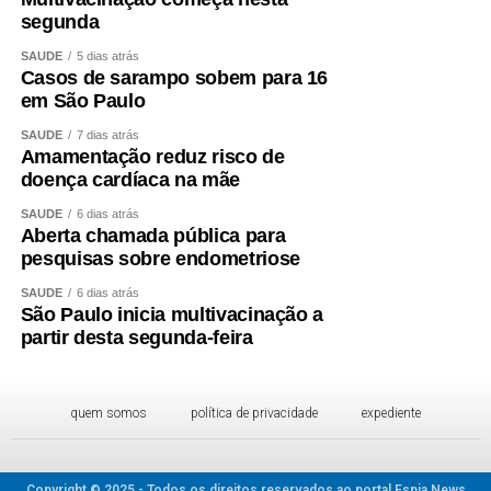
segunda
SAÚDE
5 dias atrás
Casos de sarampo sobem para 16
em São Paulo
SAÚDE
7 dias atrás
Amamentação reduz risco de
doença cardíaca na mãe
SAÚDE
6 dias atrás
Aberta chamada pública para
pesquisas sobre endometriose
SAÚDE
6 dias atrás
São Paulo inicia multivacinação a
partir desta segunda-feira
quem somos
política de privacidade
expediente
Copyright © 2025 - Todos os direitos reservados ao portal Espia News