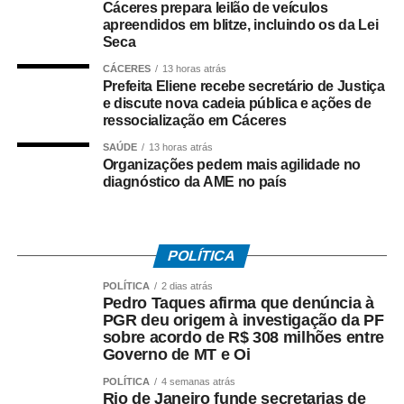
(12), quando será aberta a votação popular. A votação
Cáceres prepara leilão de veículos
apreendidos em blitze, incluindo os da Lei
será encerrada às 16h de sexta-feira (12). O vídeo com o
Seca
maior número de curtidas nos stories da Prefeitura será
declarado vencedor. O resultado será divulgado após o
CÁCERES
13 horas atrás
Prefeita Eliene recebe secretário de Justiça
encerramento da votação.
e discute nova cadeia pública e ações de
ressocialização em Cáceres
A rua vencedora receberá o telão para a transmissão da
SAÚDE
13 horas atrás
partida da Seleção Brasileira, promovendo um momento
Organizações pedem mais agilidade no
de confraternização entre os moradores e fortalecendo o
diagnóstico da AME no país
clima de Copa do Mundo nos bairros cuiabanos.
Regras do sorteio do projeto Minha Rua Show de
POLÍTICA
Bola
POLÍTICA
2 dias atrás
1. Os vídeos serão recebidos até quinta-feira (11), às
Pedro Taques afirma que denúncia à
23h59.
PGR deu origem à investigação da PF
sobre acordo de R$ 308 milhões entre
Governo de MT e Oi
2. Todos os vídeos participantes serão publicados nos
stories da Prefeitura a partir das 0h de sexta-feira (12),
POLÍTICA
4 semanas atrás
Rio de Janeiro funde secretarias de
quando será aberta a votação.