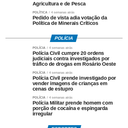
Agricultura e de Pesca
3. A votação será encerrada às 16h de sexta-feira (12),
POLÍTICA
4 semanas atrás
Pedido de vista adia votação da
nos stories da Prefeitura.
Política de Minerais Críticos
4. O vídeo com o maior número de curtidas nos stories
será declarado vencedor.
POLÍCIA
POLÍCIA
4 semanas atrás
5. O resultado será divulgado após o encerramento da
Polícia Civil cumpre 20 ordens
votação.
judiciais contra investigados por
tráfico de drogas em Rosário Oeste
Fonte:
Prefeitura de Cuiabá – MT
POLÍCIA
4 semanas atrás
Polícia Civil prende investigado por
vender imagens de crianças em
cenas de estupro
POLÍCIA
4 semanas atrás
Polícia Militar prende homem com
COMENTE ABAIXO:
porção de cocaína e espingarda
irregular
WhatsApp
Facebook
Twitter
Messenger
LinkedIn
Share