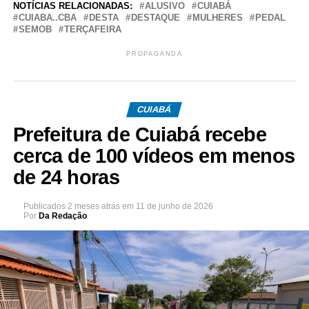
NOTÍCIAS RELACIONADAS:
ALUSIVO
CUIABÁ
CUIABA..CBA
DESTA
DESTAQUE
MULHERES
PEDAL
SEMOB
TERÇAFEIRA
PROPAGANDA
CUIABÁ
Prefeitura de Cuiabá recebe
cerca de 100 vídeos em menos
de 24 horas
Publicados
2 meses atrás
em
11 de junho de 2026
Por
Da Redação