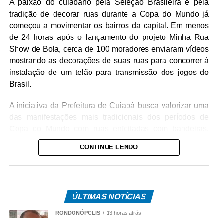
A paixão do cuiabano pela Seleção Brasileira e pela
tradição de decorar ruas durante a Copa do Mundo já
começou a movimentar os bairros da capital. Em menos
de 24 horas após o lançamento do projeto Minha Rua
Show de Bola, cerca de 100 moradores enviaram vídeos
mostrando as decorações de suas ruas para concorrer à
instalação de um telão para transmissão dos jogos do
Brasil.
A iniciativa da Prefeitura de Cuiabá busca valorizar uma
das manifestações mais tradicionais dos períodos de
Copa do Mundo com ruas enfeitadas com bandeiras,
pinturas e adereços nas cores verde e amarela. Além
CONTINUE LENDO
disso, o projeto incentiva a integração entre vizinhos e
fortalece o espírito comunitário nos bairros da capital.
O anúncio foi feito pelo prefeito de Cuiabá, Abilio Brunini
ÚLTIMAS NOTÍCIAS
nessa quarta-feira. Na oportunidade, o prefeito convidou
a população a participar enviando vídeos das decorações
RONDONÓPOLIS
13 horas atrás