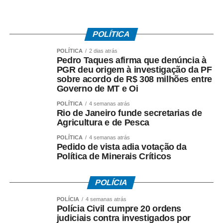
Bola
1. Os vídeos serão recebidos até quinta-feira (11), às
23h59.
POLÍTICA
POLÍTICA
2 dias atrás
2. Todos os vídeos participantes serão publicados nos
Pedro Taques afirma que denúncia à
stories da Prefeitura a partir das 0h de sexta-feira (12),
PGR deu origem à investigação da PF
sobre acordo de R$ 308 milhões entre
quando será aberta a votação.
Governo de MT e Oi
3. A votação será encerrada às 16h de sexta-feira (12),
POLÍTICA
4 semanas atrás
Rio de Janeiro funde secretarias de
nos stories da Prefeitura.
Agricultura e de Pesca
4. O vídeo com o maior número de curtidas nos stories
POLÍTICA
4 semanas atrás
Pedido de vista adia votação da
será declarado vencedor.
Política de Minerais Críticos
5. O resultado será divulgado após o encerramento da
votação.
POLÍCIA
POLÍCIA
4 semanas atrás
Fonte:
Prefeitura de Cuiabá – MT
Polícia Civil cumpre 20 ordens
judiciais contra investigados por