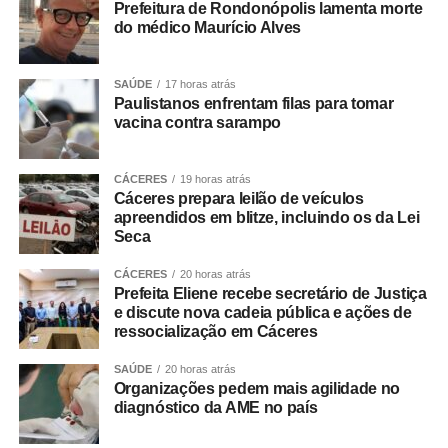
por meio do perfil oficial da Prefeitura de Cuiabá no
Prefeitura de Rondonópolis lamenta morte
do médico Maurício Alves
Instagram, @cuiabaprefeitura.
Para participar, os moradores devem enviar um vídeo
SAÚDE
17 horas atrás
mostrando a decoração da rua até quinta-feira (11), às
Paulistanos enfrentam filas para tomar
23h59. Todos os vídeos participantes serão publicados
vacina contra sarampo
nos stories da Prefeitura a partir das 0h de sexta-feira
(12), quando será aberta a votação popular. A votação
CÁCERES
19 horas atrás
será encerrada às 16h de sexta-feira (12). O vídeo com o
Cáceres prepara leilão de veículos
maior número de curtidas nos stories da Prefeitura será
apreendidos em blitze, incluindo os da Lei
Seca
declarado vencedor. O resultado será divulgado após o
encerramento da votação.
CÁCERES
20 horas atrás
Prefeita Eliene recebe secretário de Justiça
A rua vencedora receberá o telão para a transmissão da
e discute nova cadeia pública e ações de
ressocialização em Cáceres
partida da Seleção Brasileira, promovendo um momento
de confraternização entre os moradores e fortalecendo o
SAÚDE
20 horas atrás
clima de Copa do Mundo nos bairros cuiabanos.
Organizações pedem mais agilidade no
diagnóstico da AME no país
Regras do sorteio do projeto Minha Rua Show de