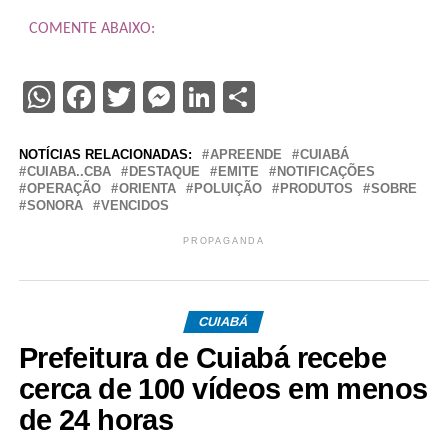
COMENTE ABAIXO:
WhatsApp
Facebook
Twitter
Messenger
LinkedIn
Share
NOTÍCIAS RELACIONADAS:
APREENDE
CUIABÁ
CUIABA..CBA
DESTAQUE
EMITE
NOTIFICAÇÕES
OPERAÇÃO
ORIENTA
POLUIÇÃO
PRODUTOS
SOBRE
SONORA
VENCIDOS
PROPAGANDA
CUIABÁ
Prefeitura de Cuiabá recebe
cerca de 100 vídeos em menos
de 24 horas