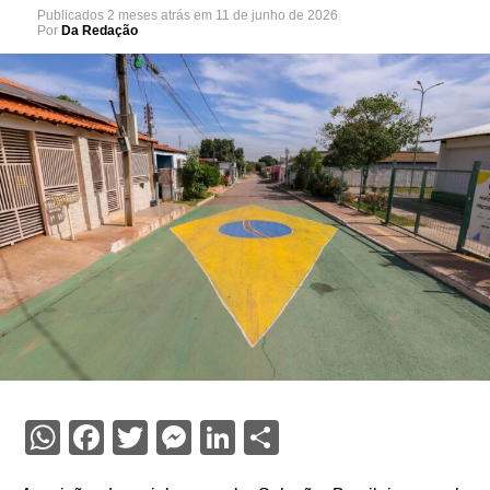
Publicados
2 meses atrás
em
11 de junho de 2026
Por
Da Redação
WhatsApp
Facebook
Twitter
Messenger
LinkedIn
Share