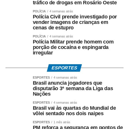
tráfico de drogas em Rosário Oeste
POLÍCIA
4 semanas atrás
Polícia Civil prende investigado por
COMENTE ABAIXO:
vender imagens de crianças em
cenas de estupro
POLÍCIA
4 semanas atrás
WhatsApp
Facebook
Twitter
Messenger
LinkedIn
Share
Polícia Militar prende homem com
porção de cocaína e espingarda
irregular
ESPORTES
ESPORTES
4 semanas atrás
Brasil anuncia jogadores que
disputarão 3ª semana da Liga das
Nações
ESPORTES
4 semanas atrás
Brasil vai às quartas do Mundial de
vôlei sentado nos dois naipes
ESPORTES
1 mês atrás
PM reforça a segurança em pontos de