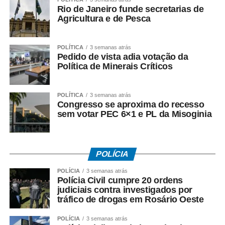
2. Todos os vídeos participantes serão publicados nos
Rio de Janeiro funde secretarias de
stories da Prefeitura a partir das 0h de sexta-feira (12),
Agricultura e de Pesca
quando será aberta a votação.
POLÍTICA
3 semanas atrás
3. A votação será encerrada às 16h de sexta-feira (12),
Pedido de vista adia votação da
nos stories da Prefeitura.
Política de Minerais Críticos
4. O vídeo com o maior número de curtidas nos stories
POLÍTICA
3 semanas atrás
será declarado vencedor.
Congresso se aproxima do recesso
sem votar PEC 6×1 e PL da Misoginia
5. O resultado será divulgado após o encerramento da
votação.
Fonte:
Prefeitura de Cuiabá – MT
POLÍCIA
POLÍCIA
3 semanas atrás
Polícia Civil cumpre 20 ordens
judiciais contra investigados por
tráfico de drogas em Rosário Oeste
COMENTE ABAIXO:
POLÍCIA
3 semanas atrás