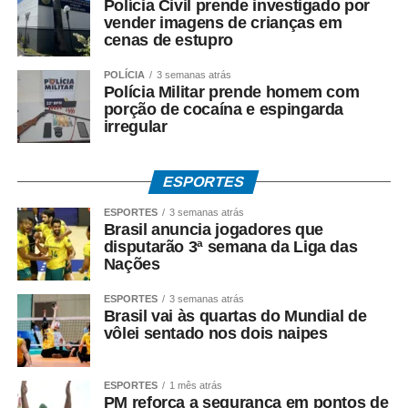
Polícia Civil prende investigado por
vender imagens de crianças em
WhatsApp
Facebook
Twitter
Messenger
LinkedIn
Share
cenas de estupro
POLÍCIA
3 semanas atrás
Polícia Militar prende homem com
porção de cocaína e espingarda
irregular
ESPORTES
ESPORTES
3 semanas atrás
Brasil anuncia jogadores que
disputarão 3ª semana da Liga das
Nações
ESPORTES
3 semanas atrás
Brasil vai às quartas do Mundial de
vôlei sentado nos dois naipes
ESPORTES
1 mês atrás
PM reforça a segurança em pontos de