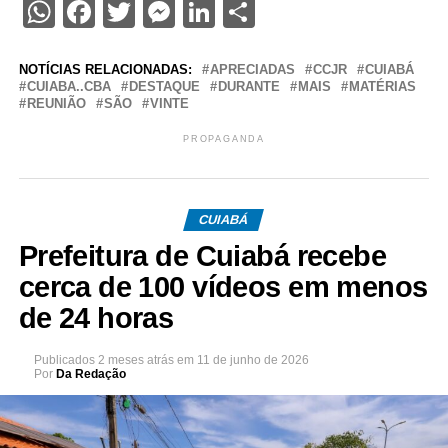
WhatsApp
Facebook
Twitter
Messenger
LinkedIn
Share
NOTÍCIAS RELACIONADAS:
APRECIADAS
CCJR
CUIABÁ
CUIABA..CBA
DESTAQUE
DURANTE
MAIS
MATÉRIAS
REUNIÃO
SÃO
VINTE
PROPAGANDA
CUIABÁ
Prefeitura de Cuiabá recebe
cerca de 100 vídeos em menos
de 24 horas
Publicados
2 meses atrás
em
11 de junho de 2026
Por
Da Redação