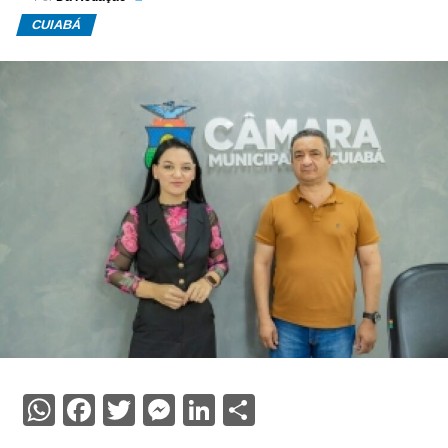
CUIABÁ
WhatsApp
Facebook
Twitter
Messenger
LinkedIn
Share