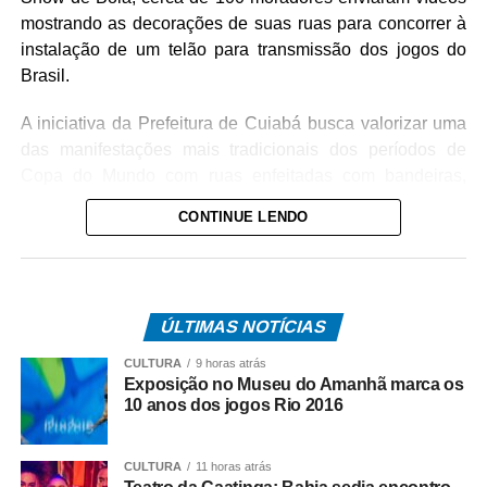
mostrando as decorações de suas ruas para concorrer à
instalação de um telão para transmissão dos jogos do
Brasil.
A iniciativa da Prefeitura de Cuiabá busca valorizar uma
das manifestações mais tradicionais dos períodos de
Copa do Mundo com ruas enfeitadas com bandeiras,
pinturas e adereços nas cores verde e amarela. Além
CONTINUE LENDO
disso, o projeto incentiva a integração entre vizinhos e
fortalece o espírito comunitário nos bairros da capital.
O anúncio foi feito pelo prefeito de Cuiabá, Abilio Brunini
ÚLTIMAS NOTÍCIAS
nessa quarta-feira. Na oportunidade, o prefeito convidou
a população a participar enviando vídeos das decorações
CULTURA
9 horas atrás
por meio do perfil oficial da Prefeitura de Cuiabá no
Exposição no Museu do Amanhã marca os
10 anos dos jogos Rio 2016
Instagram, @cuiabaprefeitura.
Para participar, os moradores devem enviar um vídeo
CULTURA
11 horas atrás
mostrando a decoração da rua até quinta-feira (11), às