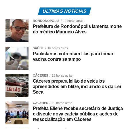
O anúncio foi feito pelo prefeito de Cuiabá, Abilio Brunini
ÚLTIMAS NOTÍCIAS
nessa quarta-feira. Na oportunidade, o prefeito convidou
a população a participar enviando vídeos das decorações
RONDONÓPOLIS
12 horas atrás
por meio do perfil oficial da Prefeitura de Cuiabá no
Prefeitura de Rondonópolis lamenta morte
do médico Maurício Alves
Instagram, @cuiabaprefeitura.
Para participar, os moradores devem enviar um vídeo
SAÚDE
16 horas atrás
mostrando a decoração da rua até quinta-feira (11), às
Paulistanos enfrentam filas para tomar
23h59. Todos os vídeos participantes serão publicados
vacina contra sarampo
nos stories da Prefeitura a partir das 0h de sexta-feira
(12), quando será aberta a votação popular. A votação
CÁCERES
18 horas atrás
será encerrada às 16h de sexta-feira (12). O vídeo com o
Cáceres prepara leilão de veículos
maior número de curtidas nos stories da Prefeitura será
apreendidos em blitze, incluindo os da Lei
Seca
declarado vencedor. O resultado será divulgado após o
encerramento da votação.
CÁCERES
19 horas atrás
Prefeita Eliene recebe secretário de Justiça
A rua vencedora receberá o telão para a transmissão da
e discute nova cadeia pública e ações de
ressocialização em Cáceres
partida da Seleção Brasileira, promovendo um momento
de confraternização entre os moradores e fortalecendo o