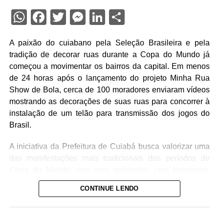
WhatsApp
Facebook
Twitter
Messenger
LinkedIn
Share
A paixão do cuiabano pela Seleção Brasileira e pela
tradição de decorar ruas durante a Copa do Mundo já
começou a movimentar os bairros da capital. Em menos
de 24 horas após o lançamento do projeto Minha Rua
Show de Bola, cerca de 100 moradores enviaram vídeos
mostrando as decorações de suas ruas para concorrer à
instalação de um telão para transmissão dos jogos do
Brasil.
A iniciativa da Prefeitura de Cuiabá busca valorizar uma
das manifestações mais tradicionais dos períodos de
Copa do Mundo com ruas enfeitadas com bandeiras,
pinturas e adereços nas cores verde e amarela. Além
CONTINUE LENDO
disso, o projeto incentiva a integração entre vizinhos e
fortalece o espírito comunitário nos bairros da capital.