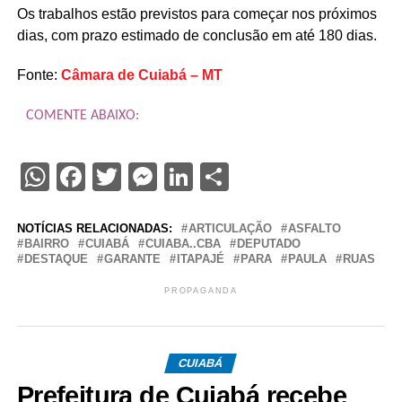
Os trabalhos estão previstos para começar nos próximos
dias, com prazo estimado de conclusão em até 180 dias.
Fonte:
Câmara de Cuiabá – MT
COMENTE ABAIXO:
WhatsApp
Facebook
Twitter
Messenger
LinkedIn
Share
NOTÍCIAS RELACIONADAS:
ARTICULAÇÃO
ASFALTO
BAIRRO
CUIABÁ
CUIABA..CBA
DEPUTADO
DESTAQUE
GARANTE
ITAPAJÉ
PARA
PAULA
RUAS
PROPAGANDA
CUIABÁ
Prefeitura de Cuiabá recebe