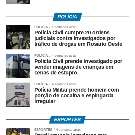
Fonte:
Prefeitura de Cuiabá – MT
POLÍCIA
POLÍCIA
4 semanas atrás
Polícia Civil cumpre 20 ordens
judiciais contra investigados por
tráfico de drogas em Rosário Oeste
COMENTE ABAIXO:
POLÍCIA
4 semanas atrás
Polícia Civil prende investigado por
WhatsApp
Facebook
Twitter
Messenger
LinkedIn
Share
vender imagens de crianças em
cenas de estupro
POLÍCIA
4 semanas atrás
Polícia Militar prende homem com
porção de cocaína e espingarda
irregular
ESPORTES
ESPORTES
4 semanas atrás