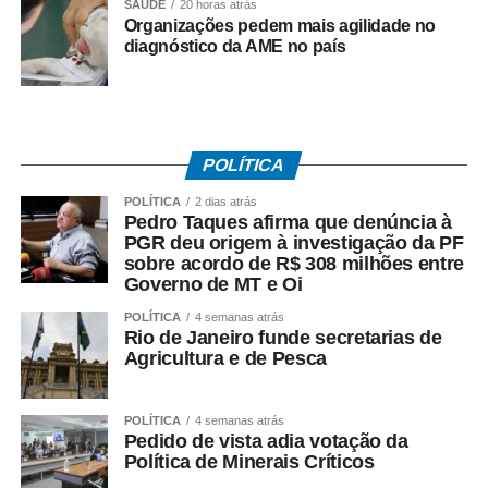
SAÚDE
20 horas atrás
clima de Copa do Mundo nos bairros cuiabanos.
Organizações pedem mais agilidade no
diagnóstico da AME no país
Regras do sorteio do projeto Minha Rua Show de
Bola
1. Os vídeos serão recebidos até quinta-feira (11), às
23h59.
POLÍTICA
POLÍTICA
2 dias atrás
2. Todos os vídeos participantes serão publicados nos
Pedro Taques afirma que denúncia à
stories da Prefeitura a partir das 0h de sexta-feira (12),
PGR deu origem à investigação da PF
sobre acordo de R$ 308 milhões entre
quando será aberta a votação.
Governo de MT e Oi
3. A votação será encerrada às 16h de sexta-feira (12),
POLÍTICA
4 semanas atrás
Rio de Janeiro funde secretarias de
nos stories da Prefeitura.
Agricultura e de Pesca
4. O vídeo com o maior número de curtidas nos stories
será declarado vencedor.
POLÍTICA
4 semanas atrás
Pedido de vista adia votação da
Política de Minerais Críticos
5. O resultado será divulgado após o encerramento da
votação.