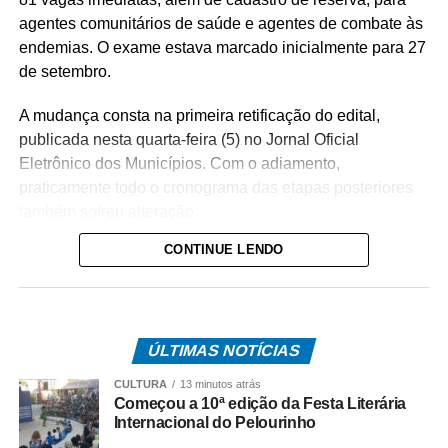
agentes comunitários de saúde e agentes de combate às
endemias. O exame estava marcado inicialmente para 27
de setembro.
A mudança consta na primeira retificação do edital,
publicada nesta quarta-feira (5) no Jornal Oficial
Eletrônico dos Municípios. Com o adiamento,
praticamente todo o cronograma das etapas posteriores
também sofreu alteração.
CONTINUE LENDO
Apesar das mudanças, as inscrições continuam abertas
até 31 de agosto, exclusivamente pela internet, no site
do
Instituto Selecon
, responsável pela organização do
certame. A taxa é de R$ 90 para os dois cargos.
ÚLTIMAS NOTÍCIAS
O pagamento deverá ser feito por boleto bancário até 1º
CULTURA
13 minutos atrás
de setembro. O edital não permite pagamento por Pix,
Começou a 10ª edição da Festa Literária
transferência bancária, depósito, cheque ou
Internacional do Pelourinho
agendamento.