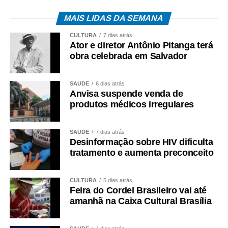
será divulgada em 5 de novembro.
MAIS LIDAS DA SEMANA
Já o resultado final da classificação, que pelo primeiro
cronograma sairia em 22 de outubro, passou para 10 de
CULTURA
7 dias atrás
Ator e diretor Antônio Pitanga terá
novembro.
obra celebrada em Salvador
A homologação do resultado final também foi adiada.
Antes poderia ocorrer a partir de 28 de outubro. Agora, a
SAÚDE
6 dias atrás
Anvisa suspende venda de
previsão é a partir de 12 de novembro.
produtos médicos irregulares
A retificação também alterou a data do resultado final da
homologação das inscrições. A etapa estava prevista
SAÚDE
7 dias atrás
para 14 de setembro e passou para 28 de setembro.
Desinformação sobre HIV dificulta
tratamento e aumenta preconceito
CULTURA
5 dias atrás
VAGAS NA CIDADE E NO CAMPO
Feira do Cordel Brasileiro vai até
amanhã na Caixa Cultural Brasília
A retificação não modificou o número de vagas divulgado
inicialmente. As 71 oportunidades para agentes