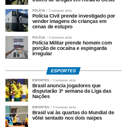
horário e local da prova, seria divulgado em 22 de
POLÍCIA
3 semanas atrás
setembro. Com o novo cronograma, a publicação passou
Polícia Civil prende investigado por
para 13 de outubro.
vender imagens de crianças em
cenas de estupro
Também foi alterado o prazo para o candidato solicitar
POLÍCIA
3 semanas atrás
correção de dados no cartão, que passou para 15 de
Polícia Militar prende homem com
outubro.
porção de cocaína e espingarda
irregular
A avaliação continuará composta por 30 questões de
múltipla escolha, sendo dez de Língua Portuguesa, cinco
ESPORTES
de Informática Básica e 15 de conhecimentos específicos.
ESPORTES
3 semanas atrás
A prova valerá 70 pontos. Para não ser eliminado, o
Brasil anuncia jogadores que
disputarão 3ª semana da Liga das
candidato precisará alcançar pelo menos 35 pontos,
Nações
equivalentes a 50% da pontuação total.
ESPORTES
3 semanas atrás
O gabarito e os cadernos de questões, que seriam
Brasil vai às quartas do Mundial de
divulgados em 28 de setembro, agora serão publicados
vôlei sentado nos dois naipes
em 19 de outubro.