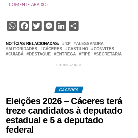
COMENTE ABAIXO:
WhatsApp
Facebook
Twitter
Messenger
LinkedIn
Share
NOTÍCIAS RELACIONADAS:
43º
ALESSANDRA
AUTORIDADES
CÁCERES
CASTILHO
CONVITES
CUIABÁ
DESTAQUE
ENTREGA
FIPE
SECRETARIA
PROPAGANDA
CÁCERES
Eleições 2026 – Cáceres terá
treze candidatos à deputado
estadual e 5 a deputado
federal