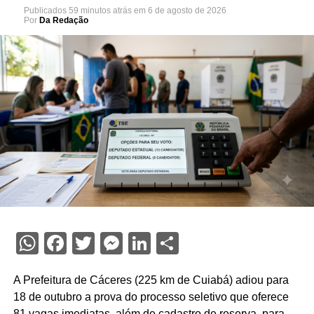
Publicados
59 minutos atrás
em
6 de agosto de 2026
Por
Da Redação
WhatsApp
Facebook
Twitter
Messenger
LinkedIn
Share
A Prefeitura de Cáceres (225 km de Cuiabá) adiou para
18 de outubro a prova do processo seletivo que oferece
81 vagas imediatas, além de cadastro de reserva, para