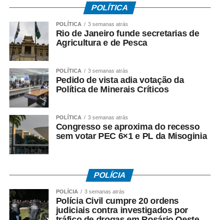
POLÍTICA
POLÍTICA
3 semanas atrás
Rio de Janeiro funde secretarias de
Agricultura e de Pesca
POLÍTICA
3 semanas atrás
Pedido de vista adia votação da
Política de Minerais Críticos
(foto reprodução)
POLÍTICA
3 semanas atrás
Congresso se aproxima do recesso
sem votar PEC 6×1 e PL da Misoginia
PROVA EM OUTUBRO
A alteração mais significativa está na data da prova
objetiva. Inicialmente prevista para a manhã de 27 de
POLÍCIA
setembro, a avaliação agora será aplicada em 18 de
POLÍCIA
3 semanas atrás
outubro, também no período matutino.
Polícia Civil cumpre 20 ordens
judiciais contra investigados por
O Cartão de Convocação de Etapa, que informará data,
tráfico de drogas em Rosário Oeste