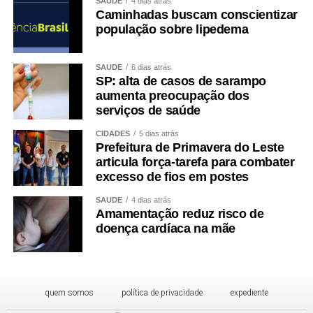
SAÚDE
4 dias atrás
comunitários de saúde estão distribuídas entre unidades
Caminhadas buscam conscientizar
e regiões das áreas urbana e rural de Cáceres.
população sobre lipedema
Há vagas para Santos Dumont, Caic, Vila Real, São
SAÚDE
6 dias atrás
Miguel, Cohab Nova, Rodeio, Jardim Paraíso, Jardim das
SP: alta de casos de sarampo
Oliveiras, Vitória Régia, Jardim Guanabara, Vila Irene,
aumenta preocupação dos
Marajoara, Santa Isabel, Cavalhada, Centro Referencial
serviços de saúde
de Saúde e Caramujo.
CIDADES
5 dias atrás
Prefeitura de Primavera do Leste
O processo seletivo também contempla Vila Aparecida,
articula força-tarefa para combater
Nova Cáceres-Sadia, Paiol, Laranjeira, Horizonte
excesso de fios em postes
D’Oeste, Limão e a unidade professora Vera Lygia Baldo,
SAÚDE
4 dias atrás
localizada no Facão.
Amamentação reduz risco de
doença cardíaca na mãe
Vila Irene concentra o maior número de oportunidades
para agente comunitário de saúde, com cinco vagas.
Quatro são de ampla concorrência e uma é reservada
para pessoa com deficiência.
quem somos
política de privacidade
expediente