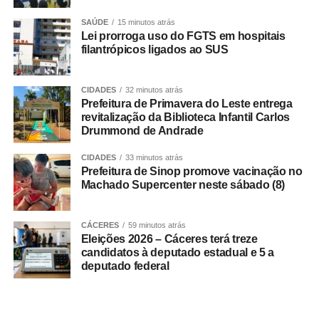
SAÚDE
15 minutos atrás
Os profissionais terão salário mensal de R$ 3.242 e
Lei prorroga uso do FGTS em hospitais
jornada de 40 horas semanais.
filantrópicos ligados ao SUS
Das 81 vagas, 71 são destinadas ao cargo de agente
CIDADES
32 minutos atrás
comunitário de saúde e dez para agente de combate às
Prefeitura de Primavera do Leste entrega
endemias. Duas oportunidades imediatas são reservadas
revitalização da Biblioteca Infantil Carlos
para pessoas com deficiência.
Drummond de Andrade
Para participar, o candidato precisa ter pelo menos 18
CIDADES
33 minutos atrás
Prefeitura de Sinop promove vacinação no
anos e ensino médio completo. Quem disputar uma vaga
Machado Supercenter neste sábado (8)
de agente comunitário de saúde também deverá
comprovar que reside, desde a publicação do edital, na
CÁCERES
59 minutos atrás
macroárea da comunidade onde pretende trabalhar.
Eleições 2026 – Cáceres terá treze
candidatos à deputado estadual e 5 a
Os aprovados ficarão vinculados ao regime estatutário do
deputado federal
município.