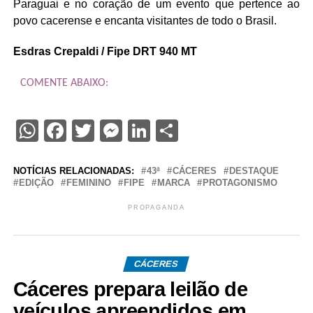
Paraguai e no coração de um evento que pertence ao
povo cacerense e encanta visitantes de todo o Brasil.
Esdras Crepaldi / Fipe DRT 940 MT
COMENTE ABAIXO:
WhatsApp
Facebook
Twitter
Messenger
LinkedIn
Share
NOTÍCIAS RELACIONADAS:
43ª
CÁCERES
DESTAQUE
EDIÇÃO
FEMININO
FIPE
MARCA
PROTAGONISMO
PROPAGANDA
CÁCERES
Cáceres prepara leilão de
veículos apreendidos em