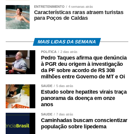
Ao mesmo tempo em que contribuímos com um processo
ENTRETENIMENTO
4 semanas atrás
Características raras atraem turistas
de ressocialização por meio do trabalho e da
para Poços de Caldas
qualificação, podemos gerar materiais que serão
utilizados em melhorias para nossa cidade. É dessa
união de esforços que surgem iniciativas capazes de
trazer resultados positivos para Cáceres e para toda a
MAIS LIDAS DA SEMANA
sociedade”, concluiu Luiz Landim.
POLÍTICA
2 dias atrás
Pedro Taques afirma que denúncia
Esdras Crepaldi / DRT 940 MT
à PGR deu origem à investigação
da PF sobre acordo de R$ 308
COMENTE ABAIXO:
milhões entre Governo de MT e Oi
SAÚDE
5 dias atrás
Estudo sobre hepatites virais traça
WhatsApp
Facebook
Twitter
Messenger
LinkedIn
Share
panorama da doença em onze
anos
SAÚDE
7 dias atrás
Caminhadas buscam conscientizar
população sobre lipedema