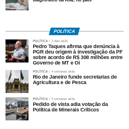
preparação para o mercado de trabalho destinadas às
pessoas privadas de liberdade e aos egressos do
sistema prisional.
POLÍTICA
Uma das possibilidades discutidas foi o estabelecimento
de parceria entre o Estado e o Município para a produção
POLÍTICA
2 dias atrás
Pedro Taques afirma que denúncia à
de artefatos de concreto dentro da unidade prisional. Pela
PGR deu origem à investigação da PF
proposta, a Prefeitura poderá disponibilizar materiais para
sobre acordo de R$ 308 milhões entre
que reeducandos atuem, de forma organizada e dentro
Governo de MT e Oi
das normas do sistema penitenciário, na fabricação de
POLÍTICA
4 semanas atrás
peças como manilhas e outros produtos de concreto.
Rio de Janeiro funde secretarias de
Agricultura e de Pesca
Os materiais produzidos poderão posteriormente ser
utilizados pelo município em serviços de manutenção,
POLÍTICA
4 semanas atrás
drenagem e melhorias da infraestrutura urbana e rural,
Pedido de vista adia votação da
criando uma iniciativa que une aproveitamento de mão de
Política de Minerais Críticos
obra, capacitação profissional, ressocialização e
benefício direto à população.