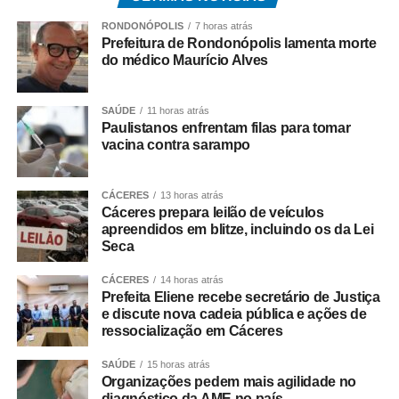
seu gabinete o secretário de Estado de Justiça de Mato
Grosso, Valter Furtado Filho, e o secretário-adjunto de
RONDONÓPOLIS
7 horas atrás
Prefeitura de Rondonópolis lamenta morte
Administração Penitenciária, Jean Carlos Gonçalves,
do médico Maurício Alves
para uma visita institucional e o alinhamento de ações
voltadas ao sistema prisional no município.
SAÚDE
11 horas atrás
O encontro contou ainda com a participação do vice-
Paulistanos enfrentam filas para tomar
vacina contra sarampo
prefeito Luiz Landim, representantes da unidade penal de
Cáceres e secretários municipais.
CÁCERES
13 horas atrás
Entre os principais assuntos tratados esteve a construção
Cáceres prepara leilão de veículos
apreendidos em blitze, incluindo os da Lei
de uma nova Cadeia Pública em Cáceres,
Seca
empreendimento que deverá ampliar e modernizar a
estrutura penitenciária do município, proporcionando
CÁCERES
14 horas atrás
melhores condições de funcionamento do sistema e
Prefeita Eliene recebe secretário de Justiça
e discute nova cadeia pública e ações de
fortalecendo as políticas de segurança pública na região.
ressocialização em Cáceres
Durante a reunião, os representantes do Governo de
SAÚDE
15 horas atrás
Mato Grosso também reforçaram a importância das
Organizações pedem mais agilidade no
políticas de ressocialização, qualificação profissional e
diagnóstico da AME no país