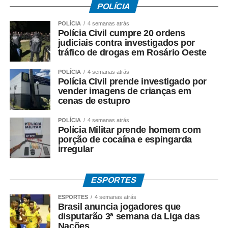
POLÍCIA
O secretário Valter Furtado Filho destacou que o Governo
do Estado busca ampliar projetos que ofereçam
POLÍCIA
4 semanas atrás
Polícia Civil cumpre 20 ordens
oportunidades concretas de trabalho e aprendizado às
judiciais contra investigados por
pessoas privadas de liberdade, contribuindo para que
tráfico de drogas em Rosário Oeste
elas possam retornar à sociedade com novas
perspectivas.
POLÍCIA
4 semanas atrás
Polícia Civil prende investigado por
vender imagens de crianças em
Segundo ele, a participação dos municípios é
cenas de estupro
fundamental para fortalecer iniciativas que aproximem o
sistema penitenciário de ações produtivas e de
POLÍCIA
4 semanas atrás
Polícia Militar prende homem com
qualificação, criando condições para a reinserção social
porção de cocaína e espingarda
e profissional dos reeducandos.
irregular
Para a prefeita Eliene Liberato Dias, a aproximação
institucional entre Prefeitura e Governo do Estado permite
ESPORTES
construir soluções que atendam tanto às necessidades
ESPORTES
4 semanas atrás
do município quanto às políticas de ressocialização.
Brasil anuncia jogadores que
“Recebemos com muita satisfação o secretário Valter
disputarão 3ª semana da Liga das
Nações
Furtado e toda a equipe para discutirmos projetos