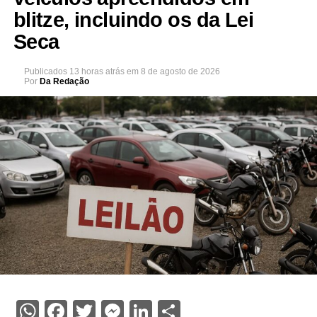
blitze, incluindo os da Lei
Seca
Publicados
13 horas atrás
em
8 de agosto de 2026
Por
Da Redação
WhatsApp
Facebook
Twitter
Messenger
LinkedIn
Share