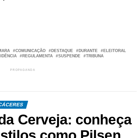
r
In
re
MARA
COMUNICAÇÃO
DESTAQUE
DURANTE
ELEITORAL
IDÊNCIA
REGULAMENTA
SUSPENDE
TRIBUNA
PROPAGANDA
CÁCERES
 da Cerveja: conheça
estilos como Pilsen,