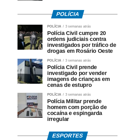
POLÍCIA
POLÍCIA
3 semanas atrás
Polícia Civil cumpre 20
ordens judiciais contra
investigados por tráfico de
drogas em Rosário Oeste
POLÍCIA
3 semanas atrás
Polícia Civil prende
investigado por vender
imagens de crianças em
cenas de estupro
POLÍCIA
3 semanas atrás
Polícia Militar prende
homem com porção de
cocaína e espingarda
irregular
ESPORTES