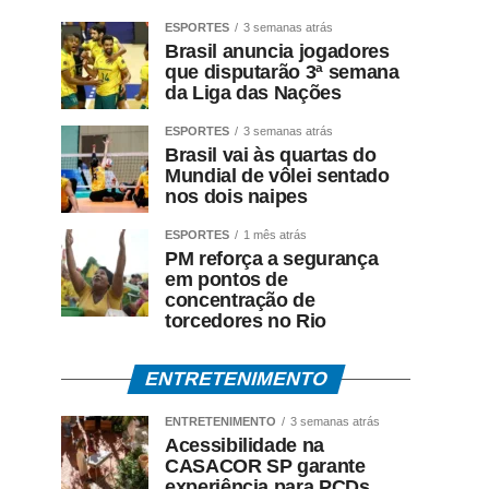
ESPORTES
3 semanas atrás
Brasil anuncia jogadores
que disputarão 3ª semana
da Liga das Nações
ESPORTES
3 semanas atrás
Brasil vai às quartas do
Mundial de vôlei sentado
nos dois naipes
ESPORTES
1 mês atrás
PM reforça a segurança
em pontos de
concentração de
torcedores no Rio
ENTRETENIMENTO
ENTRETENIMENTO
3 semanas atrás
Acessibilidade na
CASACOR SP garante
experiência para PCDs