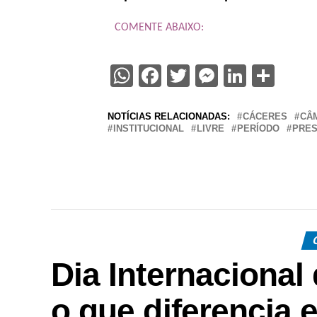
COMENTE ABAIXO:
WhatsApp
Facebook
Twitter
Messenge
Linked
Sha
NOTÍCIAS RELACIONADAS:
CÁCERES
CÂ
INSTITUCIONAL
LIVRE
PERÍODO
PRES
Dia Internacional
o que diferencia 