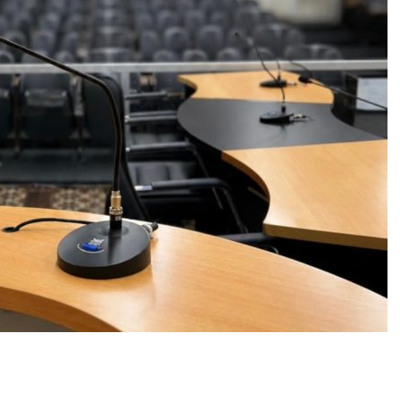
r
In
re