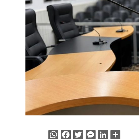
WhatsApp
Facebook
Twitter
Messenge
Linked
Sha