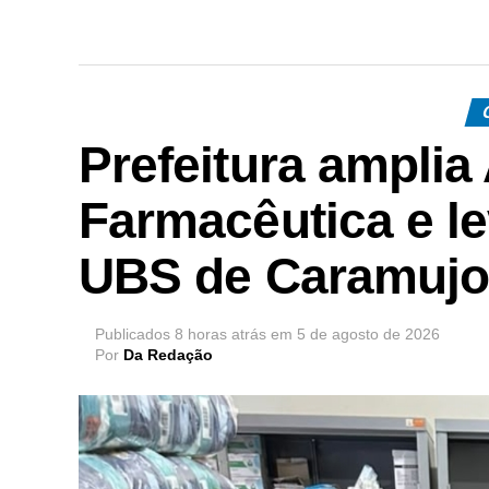
Prefeitura amplia
Farmacêutica e l
UBS de Caramuj
Publicados
8 horas atrás
em
5 de agosto de 2026
Por
Da Redação