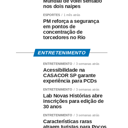
Mundial de vôlei sentado
nos dois naipes
ESPORTES
1 mês atrás
PM reforça a segurança
em pontos de
concentração de
torcedores no Rio
ENTRETENIMENTO
ENTRETENIMENTO
3 semanas atrás
Acessibilidade na
CASACOR SP garante
experiência para PCDs
ENTRETENIMENTO
3 semanas atrás
Lab Novas Histórias abre
inscrições para edição de
30 anos
ENTRETENIMENTO
3 semanas atrás
Características raras
atraem turistas para Poços