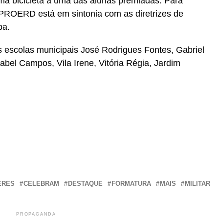
uma bicicleta a uma das alunas premiadas. Para
o PROERD está em sintonia com as diretrizes de
ba.
s escolas municipais José Rodrigues Fontes, Gabriel
abel Campos, Vila Irene, Vitória Régia, Jardim
r
In
re
ERES
CELEBRAM
DESTAQUE
FORMATURA
MAIS
MILITAR
PROPAGANDA