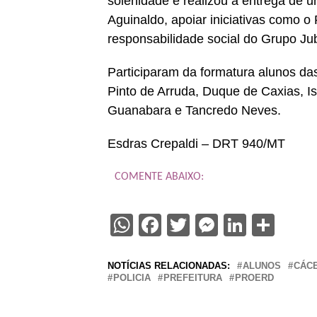
solenidade e realizou a entrega de 
Aguinaldo, apoiar iniciativas como 
responsabilidade social do Grupo Ju
Participaram da formatura alunos da
Pinto de Arruda, Duque de Caxias, Is
Guanabara e Tancredo Neves.
Esdras Crepaldi – DRT 940/MT
COMENTE ABAIXO:
WhatsApp
Facebook
Twitter
Messenge
Linked
Sha
NOTÍCIAS RELACIONADAS:
ALUNOS
CÁC
POLICIA
PREFEITURA
PROERD