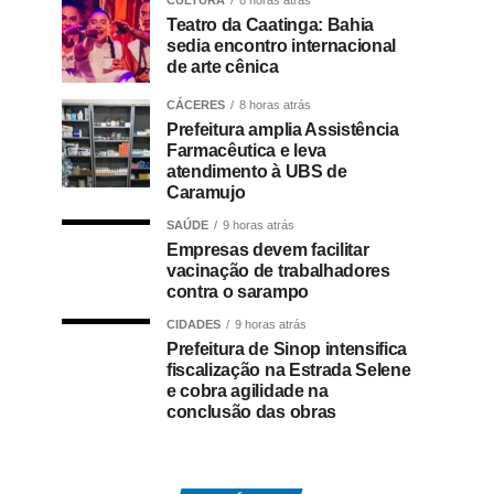
CULTURA
8 horas atrás
Teatro da Caatinga: Bahia
sedia encontro internacional
de arte cênica
CÁCERES
8 horas atrás
Prefeitura amplia Assistência
Farmacêutica e leva
atendimento à UBS de
Caramujo
SAÚDE
9 horas atrás
Empresas devem facilitar
vacinação de trabalhadores
contra o sarampo
CIDADES
9 horas atrás
Prefeitura de Sinop intensifica
fiscalização na Estrada Selene
e cobra agilidade na
conclusão das obras