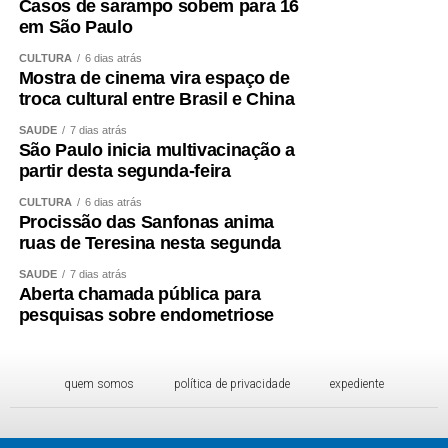
Casos de sarampo sobem para 16
(foto reprodução)
em São Paulo
História e turismo no Pantanal
CULTURA
6 dias atrás
Mostra de cinema vira espaço de
troca cultural entre Brasil e China
Hoje, o espaço funciona como Pousada Barranco
Vermelho e recebe visitantes de diferentes regiões do
SAÚDE
7 dias atrás
São Paulo inicia multivacinação a
Brasil e de outros países, principalmente durante a
partir desta segunda-feira
temporada de pesca.
CULTURA
6 dias atrás
Procissão das Sanfonas anima
Além de conhecer as construções históricas e a área
ruas de Teresina nesta segunda
arqueológica, os turistas podem realizar passeios de
barco, observar a fauna e a flora pantaneiras, praticar
SAÚDE
7 dias atrás
Aberta chamada pública para
pesca esportiva na modalidade pesque e solte e
pesquisas sobre endometriose
acompanhar o pôr do sol sobre o Rio Paraguai.
quem somos
política de privacidade
expediente
Por Primeira Página