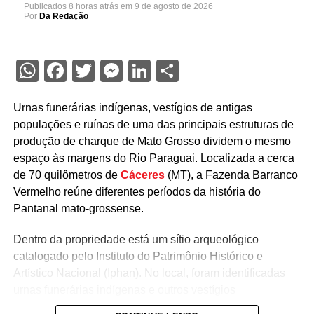
Publicados
8 horas atrás
em
9 de agosto de 2026
Por
Da Redação
WhatsApp
Facebook
Twitter
Messenger
LinkedIn
Share
Urnas funerárias indígenas, vestígios de antigas
populações e ruínas de uma das principais estruturas de
produção de charque de Mato Grosso dividem o mesmo
espaço às margens do Rio Paraguai. Localizada a cerca
de 70 quilômetros de
Cáceres
(MT), a Fazenda Barranco
Vermelho reúne diferentes períodos da história do
Pantanal mato-grossense.
Dentro da propriedade está um sítio arqueológico
catalogado pelo Instituto do Patrimônio Histórico e
Artístico Nacional (Iphan). No local, foram identificadas
urnas funerárias indígenas e outros vestígios
relacionados às populações que habitaram a região