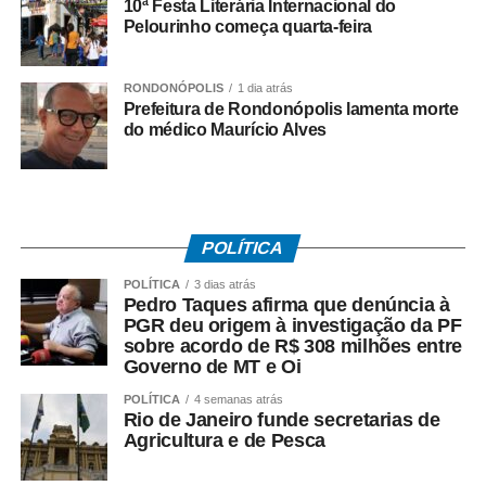
10ª Festa Literária Internacional do
Pelourinho começa quarta-feira
(
Fazenda em Cáceres abriga sítio arqueológico e
urnas indígenas. – Foto: odinei Crescêncio)
RONDONÓPOLIS
1 dia atrás
Fazenda foi referência na
Prefeitura de Rondonópolis lamenta morte
do médico Maurício Alves
produção de charque
A história da fazenda Barranco Vermelho começou na
década de 1940, quando foi fundada a Cooperativa
Pastoril Barranco Vermelho Ltda. A iniciativa reuniu
POLÍTICA
fazendeiros da região interessados em ampliar o
POLÍTICA
3 dias atrás
escoamento e agregar valor à produção de carne bovina.
Pedro Taques afirma que denúncia à
PGR deu origem à investigação da PF
O charque era o principal produto fabricado no local.
sobre acordo de R$ 308 milhões entre
Governo de MT e Oi
Depois de desidratada, a carne era transportada de barco
pelo Rio Paraguai até Corumbá, em Mato Grosso do Sul.
POLÍTICA
4 semanas atrás
Rio de Janeiro funde secretarias de
De lá, seguia de trem para os principais mercados
Agricultura e de Pesca
consumidores do Nordeste brasileiro.