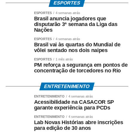
ESPORTES
ESPORTES
4 semanas atrás
Brasil anuncia jogadores que
disputarão 3ª semana da Liga das
(
Fazenda em Cáceres abriga sítio arqueológico e
Nações
urnas indígenas. – Foto: odinei Crescêncio)
ESPORTES
4 semanas atrás
Brasil vai às quartas do Mundial de
Ruínas preservam memória da
vôlei sentado nos dois naipes
antiga cooperativa
ESPORTES
1 mês atrás
PM reforça a segurança em pontos de
concentração de torcedores no Rio
Dificuldades financeiras e a valorização da
comercialização do gado vivo afetaram as atividades da
cooperativa. Posteriormente, a fazenda foi adquirida pelo
ENTRETENIMENTO
empresário Natalino Rodrigues Fontes, que tentou
ENTRETENIMENTO
4 semanas atrás
modernizar a estrutura.
Acessibilidade na CASACOR SP
garante experiência para PCDs
Apesar das mudanças, as atividades industriais foram
ENTRETENIMENTO
4 semanas atrás
encerradas em meados da década de 1960. Parte das
Lab Novas Histórias abre inscrições
para edição de 30 anos
construções, no entanto, permaneceu de pé.