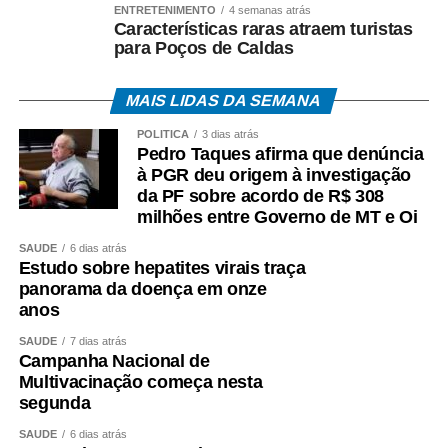
ENTRETENIMENTO
4 semanas atrás
Atualmente, galpões, ruínas e equipamentos antigos
Características raras atraem turistas
para Poços de Caldas
ajudam a preservar a memória do período em que a
Barranco Vermelho teve papel importante na economia
regional. Relatos de moradores e dos herdeiros da família
MAIS LIDAS DA SEMANA
Fontes também mantêm viva a história da propriedade.
POLÍTICA
3 dias atrás
Pedro Taques afirma que denúncia
à PGR deu origem à investigação
da PF sobre acordo de R$ 308
milhões entre Governo de MT e Oi
SAÚDE
6 dias atrás
Estudo sobre hepatites virais traça
panorama da doença em onze
anos
SAÚDE
7 dias atrás
Campanha Nacional de
Multivacinação começa nesta
segunda
SAÚDE
6 dias atrás