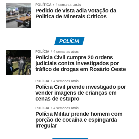
A estrutura instalada na fazenda incluía galpões, olaria,
POLÍTICA
4 semanas atrás
marcenaria, currais, locomóveis a vapor, caldeiras
Pedido de vista adia votação da
Política de Minerais Críticos
importadas da Inglaterra e uma pequena usina
responsável pelo fornecimento de energia elétrica às
operações
POLÍCIA
Além do charque, a propriedade produzia couro, farinha
POLÍCIA
4 semanas atrás
de osso e gordura bovina, materiais utilizados por
Polícia Civil cumpre 20 ordens
indústrias e plantações de outras regiões do país.
judiciais contra investigados por
tráfico de drogas em Rosário Oeste
POLÍCIA
4 semanas atrás
Polícia Civil prende investigado por
vender imagens de crianças em
cenas de estupro
POLÍCIA
4 semanas atrás
Polícia Militar prende homem com
porção de cocaína e espingarda
irregular