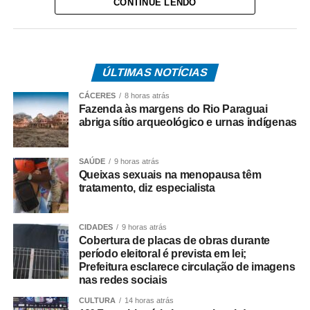
CONTINUE LENDO
desde o século XVIII.
A presença desses materiais transforma a fazenda em um
elo entre a ocupação indígena, o desenvolvimento
ÚLTIMAS NOTÍCIAS
econômico de Mato Grosso e a atual atividade turística no
Pantanal.
CÁCERES
8 horas atrás
Fazenda às margens do Rio Paraguai
abriga sítio arqueológico e urnas indígenas
SAÚDE
9 horas atrás
Queixas sexuais na menopausa têm
tratamento, diz especialista
CIDADES
9 horas atrás
Cobertura de placas de obras durante
período eleitoral é prevista em lei;
Prefeitura esclarece circulação de imagens
nas redes sociais
CULTURA
14 horas atrás