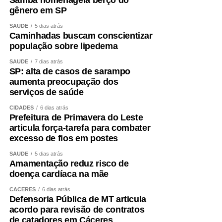
Os colonizadores britânicos tinham as cervejas
gênero em SP
estragadas ao longo de suas viagens à Índia, então
SAÚDE
5 dias atrás
encontraram a solução de colocar uma concentração
Caminhadas buscam conscientizar
maior de lúpulo, que age como conservante natural e dá
população sobre lipedema
mais amargor, e de álcool, para que a bebida suportasse
SAÚDE
7 dias atrás
as longas viagens marítimas sem perder qualidade.
SP: alta de casos de sarampo
aumenta preocupação dos
Seu diferencial está na maior presença do lúpulo,
serviços de saúde
ingrediente responsável por aromas cítricos, florais e
CIDADES
6 dias atrás
frutados, além de um amargor mais pronunciado quando
Prefeitura de Primavera do Leste
comparado às Lagers tradicionais. Consumidores que
articula força-tarefa para combater
apreciam sabores mais intensos costumam encontrar na
excesso de fios em postes
IPA uma excelente opção para momentos de degustação
SAÚDE
5 dias atrás
ou refeições de sabor marcante, como hambúrgueres
Amamentação reduz risco de
artesanais e carnes grelhadas.
doença cardíaca na mãe
CÁCERES
6 dias atrás
Weiss: tradição das cervejas de trigo
Defensoria Pública de MT articula
acordo para revisão de contratos
Outro representante da família Ale é a Weissbier,
de catadores em Cáceres