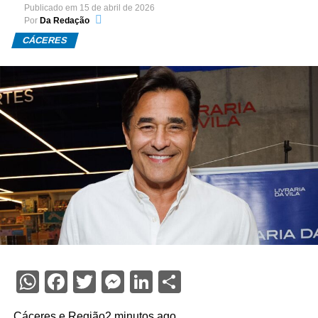
Publicado em
15 de abril de 2026
Por
Da Redação
CÁCERES
WhatsApp
Facebook
Twitter
Messenger
LinkedIn
Share
Cáceres e Região2 minutos ago