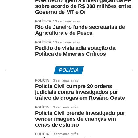
PGR deu origem à investigação da PF
como baixa fermentação, que resulta em bebidas
sobre acordo de R$ 308 milhões entre
normalmente mais leves, refrescantes e de sabor
Governo de MT e Oi
equilibrado.
POLÍTICA
3 semanas atrás
Rio de Janeiro funde secretarias de
Já as cervejas Ale utilizam o processo de alta
Agricultura e de Pesca
fermentação, realizada em temperaturas mais elevadas.
POLÍTICA
3 semanas atrás
Esse processo favorece a formação de aromas mais
Pedido de vista adia votação da
Política de Minerais Críticos
intensos e perfis sensoriais mais complexos. Dentro
dessas famílias surgem os diversos estilos conhecidos
pelo consumidor, como Pilsen, IPA e Weiss.
POLÍCIA
POLÍCIA
3 semanas atrás
American Lager: o estilo que muitos brasileiros
Polícia Civil cumpre 20 ordens
chamam de Pilsen.
judiciais contra investigados por
tráfico de drogas em Rosário Oeste
No Brasil, é comum que cervejas do estilo American
POLÍCIA
3 semanas atrás
Lager sejam chamadas popularmente de “Pilsen”. Apesar
Polícia Civil prende investigado por
da associação, os dois estilos não são exatamente
vender imagens de crianças em
cenas de estupro
iguais. A American Lager tornou-se o estilo mais
consumido no mundo, representando mais de 90% de
POLÍCIA
3 semanas atrás