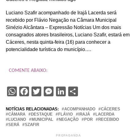
Luciano Szafir acompanhado de Irajá Lacerda será
recebido por Flávio Negação na Câmara Municipal
Sinézio Alcântara – Expressão Notícias Um dos mais
consagrados atores brasileiros, Luciano Szafir, estará em
Cáceres, nesta quinta-feira (16) para conhecer a
potencialidade turística do município….
COMENTE ABAIXO:
WhatsApp
Facebook
Twitter
Messenger
LinkedIn
Share
NOTÍCIAS RELACIONADAS:
ACOMPANHADO
CÁCERES
CÂMARA
DESTAQUE
FLÁVIO
IRAJÁ
LACERDA
LUCIANO
MUNICIPAL
NEGAÇÃO
POR
RECEBIDO
SERÁ
SZAFIR
PROPAGANDA