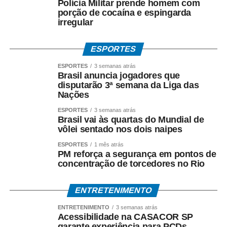
Polícia Militar prende homem com
toda a produção global de cerveja.
porção de cocaína e espingarda
irregular
Sua principal característica é o equilíbrio entre
refrescância, leve amargor e notas suaves de malte,
ESPORTES
tornando-a extremamente versátil. Por apresentar um
perfil leve, costuma acompanhar bem pizzas,
ESPORTES
3 semanas atrás
hambúrgueres, sanduíches, petiscos, carnes brancas e
Brasil anuncia jogadores que
disputarão 3ª semana da Liga das
frutos do mar, sem se sobrepor aos sabores dos
Nações
alimentos.
ESPORTES
3 semanas atrás
Brasil vai às quartas do Mundial de
A verdadeira Pilsen (em português, Pils em alemão)
vôlei sentado nos dois naipes
tem sua origem na República Tcheca no século XIX.
Reconhecida pela alta lupulagem, que lhe confere um
ESPORTES
1 mês atrás
PM reforça a segurança em pontos de
amargor acentuado, a cerveja pilsen ganhou notoriedade
concentração de torcedores no Rio
por ser, à época, uma cerveja clara.
ENTRETENIMENTO
Puro Malte: mais destaque para o malte.
ENTRETENIMENTO
3 semanas atrás
Embora “Puro Malte” não seja um estilo de cerveja,
Acessibilidade na CASACOR SP
garante experiência para PCDs
mas uma classificação relacionada aos ingredientes