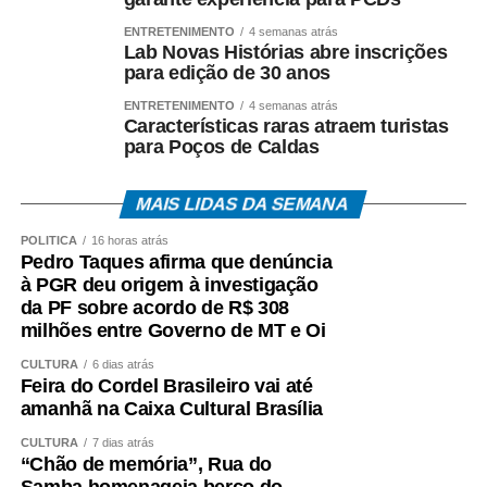
utilizados na produção, o termo se tornou bastante
ENTRETENIMENTO
4 semanas atrás
Lab Novas Histórias abre inscrições
conhecido entre os consumidores brasileiros.
para edição de 30 anos
Produzidas exclusivamente com malte de cevada,
ENTRETENIMENTO
4 semanas atrás
Características raras atraem turistas
água, lúpulo e levedura, as cervejas Puro Malte
para Poços de Caldas
costumam apresentar maior percepção do sabor do
malte, corpo equilibrado e aromas mais evidentes. São
opções versáteis para diferentes ocasiões de consumo e
MAIS LIDAS DA SEMANA
costumam acompanhar carnes grelhadas, massas e
POLÍTICA
16 horas atrás
queijos leves.
Pedro Taques afirma que denúncia
à PGR deu origem à investigação
IPA: personalidade marcada pelo lúpulo
da PF sobre acordo de R$ 308
milhões entre Governo de MT e Oi
Um dos estilos que mais cresceram em popularidade
CULTURA
6 dias atrás
nos últimos anos é a India Pale Ale (IPA), pertencente à
Feira do Cordel Brasileiro vai até
família Ale. Segundo O Guia Oxford da Cerveja, de
amanhã na Caixa Cultural Brasília
Garrett Oliver, ela surgiu por problemas logísticos no
CULTURA
7 dias atrás
século 19.
“Chão de memória”, Rua do
Samba homenageia berço do