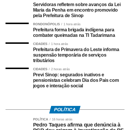
“Hoje o brasileiro quer conhecer mais sobre aquilo
Servidoras refletem sobre avanços da Lei
Maria da Penha em encontro promovido
que consome. Entender por que uma cerveja tem
pela Prefeitura de Sinop
determinado aroma, o que muda entre uma Pilsen e uma
IPA ou descobrir como a fermentação influencia o
RONDONÓPOLIS
1 hora atrás
Prefeitura forma brigada indígena para
resultado final e torna a experiência muito mais
combater queimadas na TI Tadarimana
interessante. Não existe um estilo melhor que outro,
CIDADES
1 hora atrás
sempre tem aquele que combina mais com o gosto do
Prefeitura de Primavera do Leste informa
consumidor e com cada ocasião”, comenta Ana Paula
suspensão temporária de serviços
Nicolino, especialista em análise sensorial do Grupo
tributários
Petrópolis.
CIDADES
2 horas atrás
Previ Sinop: segurados inativos e
Lager, Ale… afinal, qual é a diferença?
pensionistas celebram Dia dos Pais com
jogos e interação social
Antes de conhecer os principais estilos, vale entender
que grande parte das cervejas comerciais são
classificadas em duas grandes famílias: Lager e Ale. A
POLÍTICA
principal diferença entre elas está na fermentação. As
cervejas Lager utilizam leveduras que trabalham em
POLÍTICA
16 horas atrás
Pedro Taques afirma que denúncia à
temperaturas mais baixas, em um processo conhecido