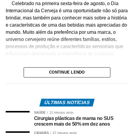
Celebrado na primeira sexta-feira de agosto, o Dia
Internacional da Cerveja é uma oportunidade não só para
brindar, mas também para conhecer mais sobre a história
e características de uma das bebidas mais apreciadas do
mundo. Muito além da preferência por uma marca, o
universo cervejeiro reúne diferentes famílias, estilos,
processos de produção e características sensoriais que
influenciam diretamente a experiência de consumo.
O interesse do brasileiro pelo universo cervejeiro
CONTINUE LENDO
cresceu nos últimos anos, impulsionando a busca por
informações sobre diferentes estilos e formas de
consumo. Embora nomes como Pilsen, Lager, IPA, Weiss
e Ultra façam parte do vocabulário de muitos brasileiros,
ÚLTIMAS NOTÍCIAS
ainda há dúvidas sobre o que realmente diferencia cada
um deles. Fermentação, intensidade dos aromas, corpo,
SAÚDE
12 minutos atrás
amargor e até origem dos estilos ajudam a explicar por
Cirurgias plásticas de mama no SUS
crescem mais de 50% em dez anos
que cada cerveja oferece uma experiência diferente.
CIDADES
47 minutos atrás