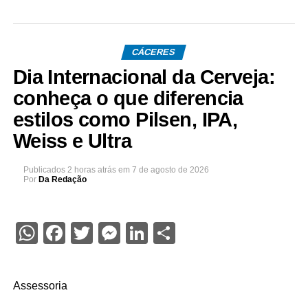
CÁCERES
Dia Internacional da Cerveja:
conheça o que diferencia
estilos como Pilsen, IPA,
Weiss e Ultra
Publicados
2 horas atrás
em
7 de agosto de 2026
Por
Da Redação
WhatsApp
Facebook
Twitter
Messenger
LinkedIn
Share
Assessoria