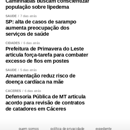
Caminhadas buscam conscientizar
IPA: personalidade marcada pelo lúpulo
população sobre lipedema
SAÚDE
7 dias atrás
Um dos estilos que mais cresceram em popularidade
SP: alta de casos de sarampo
nos últimos anos é a India Pale Ale (IPA), pertencente à
aumenta preocupação dos
família Ale. Segundo O Guia Oxford da Cerveja, de
serviços de saúde
Garrett Oliver, ela surgiu por problemas logísticos no
CIDADES
6 dias atrás
século 19.
Prefeitura de Primavera do Leste
articula força-tarefa para combater
Os colonizadores britânicos tinham as cervejas
excesso de fios em postes
estragadas ao longo de suas viagens à Índia, então
SAÚDE
5 dias atrás
encontraram a solução de colocar uma concentração
Amamentação reduz risco de
maior de lúpulo, que age como conservante natural e dá
doença cardíaca na mãe
mais amargor, e de álcool, para que a bebida suportasse
CÁCERES
6 dias atrás
as longas viagens marítimas sem perder qualidade.
Defensoria Pública de MT articula
acordo para revisão de contratos
Seu diferencial está na maior presença do lúpulo,
de catadores em Cáceres
ingrediente responsável por aromas cítricos, florais e
frutados, além de um amargor mais pronunciado quando
comparado às Lagers tradicionais. Consumidores que
quem somos
política de privacidade
expediente