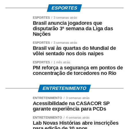
American Lager: o estilo que muitos brasileiros
ESPORTES
chamam de Pilsen.
ESPORTES
3 semanas atrás
No Brasil, é comum que cervejas do estilo American
Brasil anuncia jogadores que
disputarão 3ª semana da Liga das
Lager sejam chamadas popularmente de “Pilsen”. Apesar
Nações
da associação, os dois estilos não são exatamente
iguais. A American Lager tornou-se o estilo mais
ESPORTES
3 semanas atrás
Brasil vai às quartas do Mundial de
consumido no mundo, representando mais de 90% de
vôlei sentado nos dois naipes
toda a produção global de cerveja.
ESPORTES
1 mês atrás
PM reforça a segurança em pontos de
Sua principal característica é o equilíbrio entre
concentração de torcedores no Rio
refrescância, leve amargor e notas suaves de malte,
tornando-a extremamente versátil. Por apresentar um
ENTRETENIMENTO
perfil leve, costuma acompanhar bem pizzas,
hambúrgueres, sanduíches, petiscos, carnes brancas e
ENTRETENIMENTO
3 semanas atrás
Acessibilidade na CASACOR SP
frutos do mar, sem se sobrepor aos sabores dos
garante experiência para PCDs
alimentos.
ENTRETENIMENTO
4 semanas atrás
Lab Novas Histórias abre inscrições
A verdadeira Pilsen (em português, Pils em alemão)
para edição de 30 anos