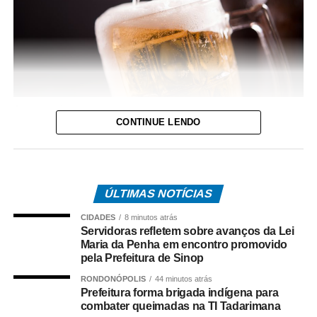
Assessoria
CONTINUE LENDO
Celebrado na primeira sexta-feira de agosto, o Dia
Internacional da Cerveja é uma oportunidade não só para
brindar, mas também para conhecer mais sobre a história
e características de uma das bebidas mais apreciadas do
ÚLTIMAS NOTÍCIAS
mundo. Muito além da preferência por uma marca, o
CIDADES
8 minutos atrás
universo cervejeiro reúne diferentes famílias, estilos,
Servidoras refletem sobre avanços da Lei
processos de produção e características sensoriais que
Maria da Penha em encontro promovido
pela Prefeitura de Sinop
influenciam diretamente a experiência de consumo.
RONDONÓPOLIS
44 minutos atrás
O interesse do brasileiro pelo universo cervejeiro
Prefeitura forma brigada indígena para
combater queimadas na TI Tadarimana
cresceu nos últimos anos, impulsionando a busca por