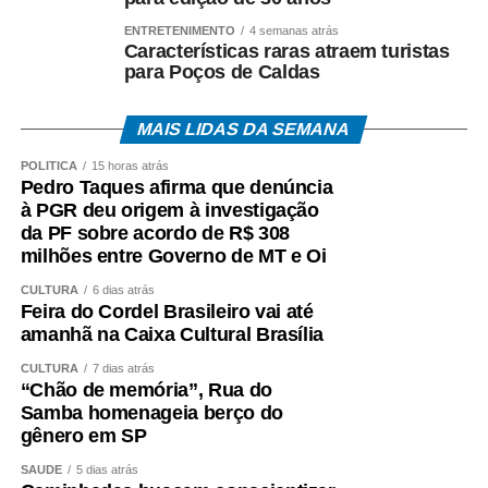
tem sua origem na República Tcheca no século XIX.
Reconhecida pela alta lupulagem, que lhe confere um
ENTRETENIMENTO
4 semanas atrás
Características raras atraem turistas
amargor acentuado, a cerveja pilsen ganhou notoriedade
para Poços de Caldas
por ser, à época, uma cerveja clara.
MAIS LIDAS DA SEMANA
Puro Malte: mais destaque para o malte.
POLÍTICA
15 horas atrás
Embora “Puro Malte” não seja um estilo de cerveja,
Pedro Taques afirma que denúncia
mas uma classificação relacionada aos ingredientes
à PGR deu origem à investigação
utilizados na produção, o termo se tornou bastante
da PF sobre acordo de R$ 308
milhões entre Governo de MT e Oi
conhecido entre os consumidores brasileiros.
CULTURA
6 dias atrás
Produzidas exclusivamente com malte de cevada,
Feira do Cordel Brasileiro vai até
água, lúpulo e levedura, as cervejas Puro Malte
amanhã na Caixa Cultural Brasília
costumam apresentar maior percepção do sabor do
CULTURA
7 dias atrás
malte, corpo equilibrado e aromas mais evidentes. São
“Chão de memória”, Rua do
opções versáteis para diferentes ocasiões de consumo e
Samba homenageia berço do
gênero em SP
costumam acompanhar carnes grelhadas, massas e
queijos leves.
SAÚDE
5 dias atrás