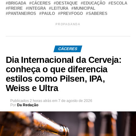
BRIGADA
CÁCERES
DESTAQUE
EDUCAÇÃO
ESCOLA
FREIRE
INTEGRA
LEITURA
MUNICIPAL
PANTANEIROS
PAULO
PREVFOGO
SABERES
PROPAGANDA
CÁCERES
Dia Internacional da Cerveja:
conheça o que diferencia
estilos como Pilsen, IPA,
Weiss e Ultra
Publicados
2 horas atrás
em
7 de agosto de 2026
Por
Da Redação