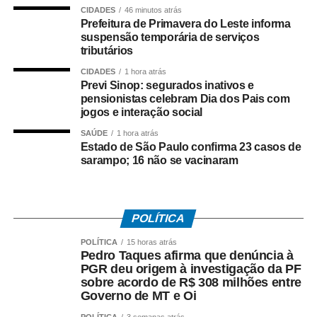
informações sobre diferentes estilos e formas de
CIDADES
46 minutos atrás
Prefeitura de Primavera do Leste informa
consumo. Embora nomes como Pilsen, Lager, IPA, Weiss
suspensão temporária de serviços
e Ultra façam parte do vocabulário de muitos brasileiros,
tributários
ainda há dúvidas sobre o que realmente diferencia cada
CIDADES
1 hora atrás
um deles. Fermentação, intensidade dos aromas, corpo,
Previ Sinop: segurados inativos e
amargor e até origem dos estilos ajudam a explicar por
pensionistas celebram Dia dos Pais com
que cada cerveja oferece uma experiência diferente.
jogos e interação social
SAÚDE
1 hora atrás
“Hoje o brasileiro quer conhecer mais sobre aquilo
Estado de São Paulo confirma 23 casos de
que consome. Entender por que uma cerveja tem
sarampo; 16 não se vacinaram
determinado aroma, o que muda entre uma Pilsen e uma
IPA ou descobrir como a fermentação influencia o
resultado final e torna a experiência muito mais
POLÍTICA
interessante. Não existe um estilo melhor que outro,
sempre tem aquele que combina mais com o gosto do
POLÍTICA
15 horas atrás
Pedro Taques afirma que denúncia à
consumidor e com cada ocasião”, comenta Ana Paula
PGR deu origem à investigação da PF
Nicolino, especialista em análise sensorial do Grupo
sobre acordo de R$ 308 milhões entre
Petrópolis.
Governo de MT e Oi