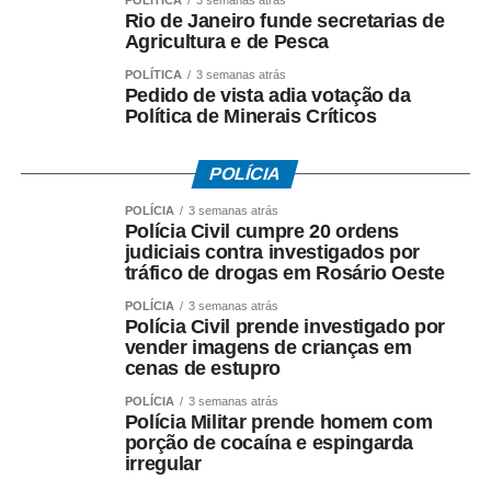
POLÍTICA
3 semanas atrás
Lager, Ale… afinal, qual é a diferença?
Rio de Janeiro funde secretarias de
Agricultura e de Pesca
Antes de conhecer os principais estilos, vale entender
POLÍTICA
3 semanas atrás
que grande parte das cervejas comerciais são
Pedido de vista adia votação da
classificadas em duas grandes famílias: Lager e Ale. A
Política de Minerais Críticos
principal diferença entre elas está na fermentação. As
cervejas Lager utilizam leveduras que trabalham em
POLÍCIA
temperaturas mais baixas, em um processo conhecido
POLÍCIA
3 semanas atrás
como baixa fermentação, que resulta em bebidas
Polícia Civil cumpre 20 ordens
normalmente mais leves, refrescantes e de sabor
judiciais contra investigados por
equilibrado.
tráfico de drogas em Rosário Oeste
POLÍCIA
3 semanas atrás
Já as cervejas Ale utilizam o processo de alta
Polícia Civil prende investigado por
fermentação, realizada em temperaturas mais elevadas.
vender imagens de crianças em
cenas de estupro
Esse processo favorece a formação de aromas mais
intensos e perfis sensoriais mais complexos. Dentro
POLÍCIA
3 semanas atrás
Polícia Militar prende homem com
dessas famílias surgem os diversos estilos conhecidos
porção de cocaína e espingarda
pelo consumidor, como Pilsen, IPA e Weiss.
irregular