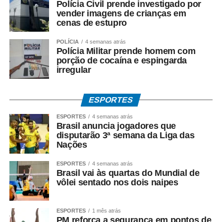
Polícia Civil prende investigado por
importantes para Cáceres. A nova unidade prisional
vender imagens de crianças em
representa um avanço para a estrutura de segurança, e
cenas de estupro
também queremos construir parcerias que possibilitem
POLÍCIA
4 semanas atrás
oportunidades de trabalho, aprendizado e
Polícia Militar prende homem com
ressocialização. Quando conseguimos unir uma ação
porção de cocaína e espingarda
irregular
social a um benefício para a cidade, todos ganham”,
afirmou a prefeita.
ESPORTES
Eliene ressaltou ainda que a administração municipal
está aberta ao diálogo para avaliar tecnicamente a
ESPORTES
4 semanas atrás
Brasil anuncia jogadores que
parceria destinada à produção dos materiais de concreto,
disputarão 3ª semana da Liga das
especialmente diante da possibilidade de utilização
Nações
desses produtos em obras e serviços executados pela
Prefeitura.
ESPORTES
4 semanas atrás
Brasil vai às quartas do Mundial de
vôlei sentado nos dois naipes
O vice-prefeito Luiz Landim avaliou que a integração
entre os governos municipal e estadual é essencial para
transformar projetos em resultados concretos. “É uma
ESPORTES
1 mês atrás
PM reforça a segurança em pontos de
parceria que pode produzir benefícios em várias frentes.