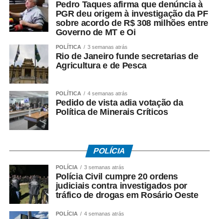
Pedro Taques afirma que denúncia à
O secretário Valter Furtado Filho destacou que o Governo
PGR deu origem à investigação da PF
do Estado busca ampliar projetos que ofereçam
sobre acordo de R$ 308 milhões entre
Governo de MT e Oi
oportunidades concretas de trabalho e aprendizado às
pessoas privadas de liberdade, contribuindo para que
POLÍTICA
3 semanas atrás
Rio de Janeiro funde secretarias de
elas possam retornar à sociedade com novas
Agricultura e de Pesca
perspectivas.
Segundo ele, a participação dos municípios é
POLÍTICA
4 semanas atrás
fundamental para fortalecer iniciativas que aproximem o
Pedido de vista adia votação da
Política de Minerais Críticos
sistema penitenciário de ações produtivas e de
qualificação, criando condições para a reinserção social
e profissional dos reeducandos.
POLÍCIA
Para a prefeita Eliene Liberato Dias, a aproximação
POLÍCIA
3 semanas atrás
institucional entre Prefeitura e Governo do Estado permite
Polícia Civil cumpre 20 ordens
construir soluções que atendam tanto às necessidades
judiciais contra investigados por
do município quanto às políticas de ressocialização.
tráfico de drogas em Rosário Oeste
“Recebemos com muita satisfação o secretário Valter
POLÍCIA
4 semanas atrás
Furtado e toda a equipe para discutirmos projetos