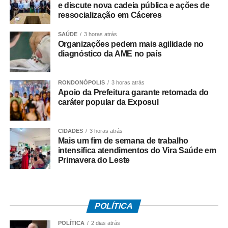
políticas de ressocialização, qualificação profissional e
e discute nova cadeia pública e ações de
preparação para o mercado de trabalho destinadas às
ressocialização em Cáceres
pessoas privadas de liberdade e aos egressos do
SAÚDE
3 horas atrás
sistema prisional.
Organizações pedem mais agilidade no
diagnóstico da AME no país
Uma das possibilidades discutidas foi o estabelecimento
de parceria entre o Estado e o Município para a produção
de artefatos de concreto dentro da unidade prisional. Pela
RONDONÓPOLIS
3 horas atrás
Apoio da Prefeitura garante retomada do
proposta, a Prefeitura poderá disponibilizar materiais para
caráter popular da Exposul
que reeducandos atuem, de forma organizada e dentro
das normas do sistema penitenciário, na fabricação de
CIDADES
3 horas atrás
peças como manilhas e outros produtos de concreto.
Mais um fim de semana de trabalho
intensifica atendimentos do Vira Saúde em
Os materiais produzidos poderão posteriormente ser
Primavera do Leste
utilizados pelo município em serviços de manutenção,
drenagem e melhorias da infraestrutura urbana e rural,
criando uma iniciativa que une aproveitamento de mão de
obra, capacitação profissional, ressocialização e
POLÍTICA
benefício direto à população.
POLÍTICA
2 dias atrás