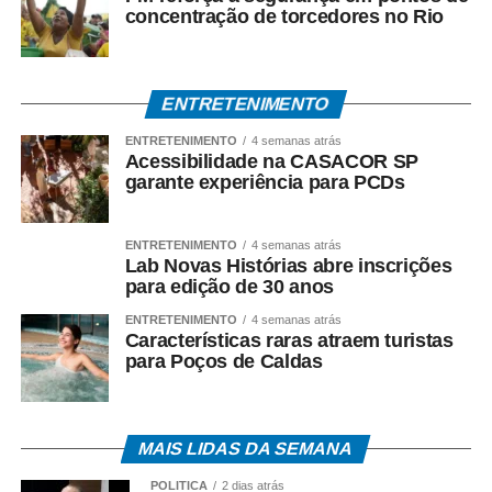
concentração de torcedores no Rio
Ao mesmo tempo em que contribuímos com um processo
de ressocialização por meio do trabalho e da
qualificação, podemos gerar materiais que serão
utilizados em melhorias para nossa cidade. É dessa
ENTRETENIMENTO
união de esforços que surgem iniciativas capazes de
ENTRETENIMENTO
4 semanas atrás
trazer resultados positivos para Cáceres e para toda a
Acessibilidade na CASACOR SP
sociedade”, concluiu Luiz Landim.
garante experiência para PCDs
Esdras Crepaldi / DRT 940 MT
ENTRETENIMENTO
4 semanas atrás
Lab Novas Histórias abre inscrições
COMENTE ABAIXO:
para edição de 30 anos
ENTRETENIMENTO
4 semanas atrás
Características raras atraem turistas
WhatsApp
Facebook
Twitter
Messenger
LinkedIn
Share
para Poços de Caldas
MAIS LIDAS DA SEMANA
POLÍTICA
2 dias atrás