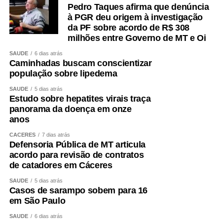
Pedro Taques afirma que denúncia
à PGR deu origem à investigação
da PF sobre acordo de R$ 308
milhões entre Governo de MT e Oi
SAÚDE
6 dias atrás
Caminhadas buscam conscientizar
população sobre lipedema
SAÚDE
5 dias atrás
Estudo sobre hepatites virais traça
panorama da doença em onze
anos
CÁCERES
7 dias atrás
Defensoria Pública de MT articula
acordo para revisão de contratos
de catadores em Cáceres
SAÚDE
5 dias atrás
Casos de sarampo sobem para 16
em São Paulo
SAÚDE
6 dias atrás