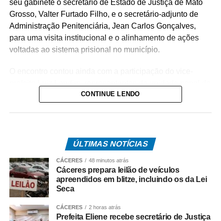
seu gabinete o secretário de Estado de Justiça de Mato
Grosso, Valter Furtado Filho, e o secretário-adjunto de
Administração Penitenciária, Jean Carlos Gonçalves,
para uma visita institucional e o alinhamento de ações
voltadas ao sistema prisional no município.
O encontro contou ainda com a participação do vice-
prefeito Luiz Landim, representantes da unidade penal de
CONTINUE LENDO
Cáceres e secretários municipais.
Entre os principais assuntos tratados esteve a construção
de uma nova Cadeia Pública em Cáceres,
empreendimento que deverá ampliar e modernizar a
ÚLTIMAS NOTÍCIAS
estrutura penitenciária do município, proporcionando
CÁCERES
48 minutos atrás
melhores condições de funcionamento do sistema e
Cáceres prepara leilão de veículos
fortalecendo as políticas de segurança pública na região.
apreendidos em blitze, incluindo os da Lei
Seca
Durante a reunião, os representantes do Governo de
CÁCERES
2 horas atrás
Mato Grosso também reforçaram a importância das
Prefeita Eliene recebe secretário de Justiça