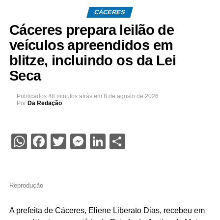
CÁCERES
Cáceres prepara leilão de
veículos apreendidos em
blitze, incluindo os da Lei
Seca
Publicados
48 minutos atrás
em
8 de agosto de 2026
Por
Da Redação
WhatsApp
Facebook
Twitter
Messenger
LinkedIn
Share
Reprodução
A prefeita de Cáceres, Eliene Liberato Dias, recebeu em