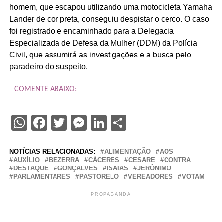
homem, que escapou utilizando uma motocicleta Yamaha
Lander de cor preta, conseguiu despistar o cerco. O caso
foi registrado e encaminhado para a Delegacia
Especializada de Defesa da Mulher (DDM) da Polícia
Civil, que assumirá as investigações e a busca pelo
paradeiro do suspeito.
COMENTE ABAIXO:
WhatsApp
Facebook
Twitter
Messenger
LinkedIn
Share
NOTÍCIAS RELACIONADAS:
ALIMENTAÇÃO
AOS
AUXÍLIO
BEZERRA
CÁCERES
CESARE
CONTRA
DESTAQUE
GONÇALVES
ISAIAS
JERÔNIMO
PARLAMENTARES
PASTORELO
VEREADORES
VOTAM
PROPAGANDA