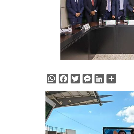
WhatsApp
Facebook
Twitter
Messenge
Linked
Sha