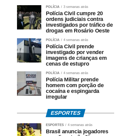
POLÍCIA
3 semanas atrás
Polícia Civil cumpre 20
ordens judiciais contra
investigados por tráfico de
drogas em Rosário Oeste
POLÍCIA
4 semanas atrás
Polícia Civil prende
investigado por vender
imagens de crianças em
cenas de estupro
POLÍCIA
4 semanas atrás
Polícia Militar prende
homem com porção de
cocaína e espingarda
irregular
ESPORTES
ESPORTES
4 semanas atrás
Brasil anuncia jogadores