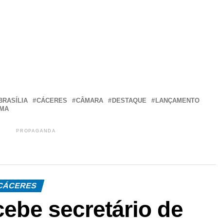
r
In
re
BRASÍLIA
CÁCERES
CÂMARA
DESTAQUE
LANÇAMENTO
MA
PROPAGANDA
CÁCERES
cebe secretário de