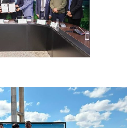
r
In
re