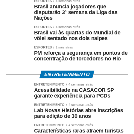
ressocialização. Quando conseguimos unir uma ação
ESPORTES
4 semanas atrás
Brasil anuncia jogadores que
social a um benefício para a cidade, todos ganham”,
disputarão 3ª semana da Liga das
afirmou a prefeita.
Nações
ESPORTES
4 semanas atrás
Eliene ressaltou ainda que a administração municipal
Brasil vai às quartas do Mundial de
está aberta ao diálogo para avaliar tecnicamente a
vôlei sentado nos dois naipes
parceria destinada à produção dos materiais de concreto,
ESPORTES
1 mês atrás
especialmente diante da possibilidade de utilização
PM reforça a segurança em pontos de
desses produtos em obras e serviços executados pela
concentração de torcedores no Rio
Prefeitura.
ENTRETENIMENTO
O vice-prefeito Luiz Landim avaliou que a integração
ENTRETENIMENTO
4 semanas atrás
entre os governos municipal e estadual é essencial para
Acessibilidade na CASACOR SP
transformar projetos em resultados concretos. “É uma
garante experiência para PCDs
parceria que pode produzir benefícios em várias frentes.
ENTRETENIMENTO
4 semanas atrás
Ao mesmo tempo em que contribuímos com um processo
Lab Novas Histórias abre inscrições
de ressocialização por meio do trabalho e da
para edição de 30 anos
qualificação, podemos gerar materiais que serão
ENTRETENIMENTO
4 semanas atrás
utilizados em melhorias para nossa cidade. É dessa
Características raras atraem turistas