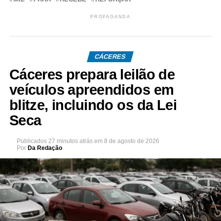
PROPAGANDA
CÁCERES
Cáceres prepara leilão de
veículos apreendidos em
blitze, incluindo os da Lei
Seca
Publicados
27 minutos atrás
em
8 de agosto de 2026
Por
Da Redação