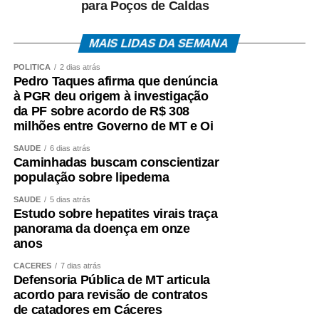
união de esforços que surgem iniciativas capazes de
para Poços de Caldas
trazer resultados positivos para Cáceres e para toda a
sociedade”, concluiu Luiz Landim.
MAIS LIDAS DA SEMANA
POLÍTICA
2 dias atrás
Esdras Crepaldi / DRT 940 MT
Pedro Taques afirma que denúncia
à PGR deu origem à investigação
COMENTE ABAIXO:
da PF sobre acordo de R$ 308
milhões entre Governo de MT e Oi
WhatsApp
Facebook
Twitter
Messenger
LinkedIn
Share
SAÚDE
6 dias atrás
Caminhadas buscam conscientizar
população sobre lipedema
SAÚDE
5 dias atrás
Estudo sobre hepatites virais traça
panorama da doença em onze
anos
CÁCERES
7 dias atrás
Defensoria Pública de MT articula
acordo para revisão de contratos
de catadores em Cáceres