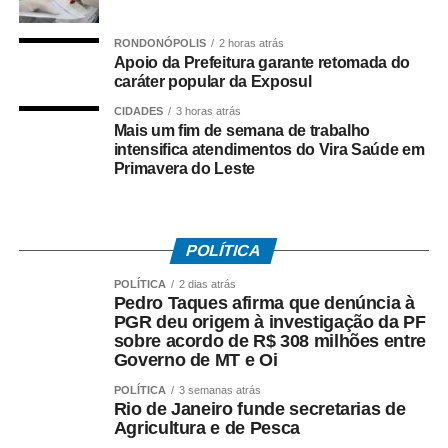
Uma das possibilidades discutidas foi o estabelecimento
de parceria entre o Estado e o Município para a produção
RONDONÓPOLIS
2 horas atrás
de artefatos de concreto dentro da unidade prisional. Pela
Apoio da Prefeitura garante retomada do
proposta, a Prefeitura poderá disponibilizar materiais para
caráter popular da Exposul
que reeducandos atuem, de forma organizada e dentro
CIDADES
3 horas atrás
das normas do sistema penitenciário, na fabricação de
Mais um fim de semana de trabalho
peças como manilhas e outros produtos de concreto.
intensifica atendimentos do Vira Saúde em
Primavera do Leste
Os materiais produzidos poderão posteriormente ser
utilizados pelo município em serviços de manutenção,
drenagem e melhorias da infraestrutura urbana e rural,
POLÍTICA
criando uma iniciativa que une aproveitamento de mão de
POLÍTICA
2 dias atrás
obra, capacitação profissional, ressocialização e
Pedro Taques afirma que denúncia à
benefício direto à população.
PGR deu origem à investigação da PF
sobre acordo de R$ 308 milhões entre
O secretário Valter Furtado Filho destacou que o Governo
Governo de MT e Oi
do Estado busca ampliar projetos que ofereçam
POLÍTICA
3 semanas atrás
oportunidades concretas de trabalho e aprendizado às
Rio de Janeiro funde secretarias de
Agricultura e de Pesca
pessoas privadas de liberdade, contribuindo para que