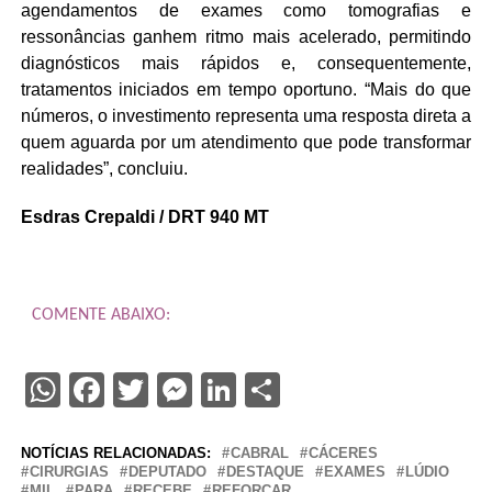
agendamentos de exames como tomografias e
ressonâncias ganhem ritmo mais acelerado, permitindo
diagnósticos mais rápidos e, consequentemente,
tratamentos iniciados em tempo oportuno. “Mais do que
números, o investimento representa uma resposta direta a
quem aguarda por um atendimento que pode transformar
realidades”, concluiu.
Esdras Crepaldi / DRT 940 MT
COMENTE ABAIXO:
WhatsApp
Facebook
Twitter
Messenger
LinkedIn
Share
NOTÍCIAS RELACIONADAS:
CABRAL
CÁCERES
CIRURGIAS
DEPUTADO
DESTAQUE
EXAMES
LÚDIO
MIL
PARA
RECEBE
REFORÇAR