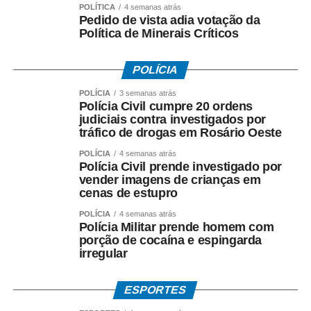
elas possam retornar à sociedade com novas
POLÍTICA
4 semanas atrás
Pedido de vista adia votação da
perspectivas.
Política de Minerais Críticos
Segundo ele, a participação dos municípios é
fundamental para fortalecer iniciativas que aproximem o
POLÍCIA
sistema penitenciário de ações produtivas e de
POLÍCIA
3 semanas atrás
qualificação, criando condições para a reinserção social
Polícia Civil cumpre 20 ordens
e profissional dos reeducandos.
judiciais contra investigados por
tráfico de drogas em Rosário Oeste
Para a prefeita Eliene Liberato Dias, a aproximação
POLÍCIA
4 semanas atrás
institucional entre Prefeitura e Governo do Estado permite
Polícia Civil prende investigado por
vender imagens de crianças em
construir soluções que atendam tanto às necessidades
cenas de estupro
do município quanto às políticas de ressocialização.
“Recebemos com muita satisfação o secretário Valter
POLÍCIA
4 semanas atrás
Polícia Militar prende homem com
Furtado e toda a equipe para discutirmos projetos
porção de cocaína e espingarda
importantes para Cáceres. A nova unidade prisional
irregular
representa um avanço para a estrutura de segurança, e
também queremos construir parcerias que possibilitem
ESPORTES
oportunidades de trabalho, aprendizado e