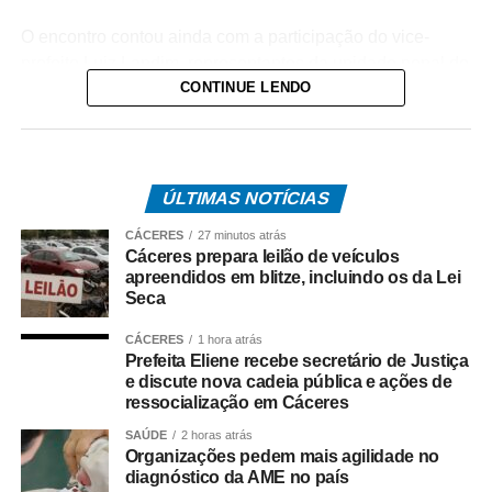
O encontro contou ainda com a participação do vice-
prefeito Luiz Landim, representantes da unidade penal de
CONTINUE LENDO
Cáceres e secretários municipais.
Entre os principais assuntos tratados esteve a construção
de uma nova Cadeia Pública em Cáceres,
empreendimento que deverá ampliar e modernizar a
ÚLTIMAS NOTÍCIAS
estrutura penitenciária do município, proporcionando
CÁCERES
27 minutos atrás
melhores condições de funcionamento do sistema e
Cáceres prepara leilão de veículos
fortalecendo as políticas de segurança pública na região.
apreendidos em blitze, incluindo os da Lei
Seca
Durante a reunião, os representantes do Governo de
CÁCERES
1 hora atrás
Mato Grosso também reforçaram a importância das
Prefeita Eliene recebe secretário de Justiça
políticas de ressocialização, qualificação profissional e
e discute nova cadeia pública e ações de
preparação para o mercado de trabalho destinadas às
ressocialização em Cáceres
pessoas privadas de liberdade e aos egressos do
SAÚDE
2 horas atrás
sistema prisional.
Organizações pedem mais agilidade no
diagnóstico da AME no país