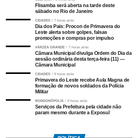
Flisamba será aberta na tarde deste
excepcionais para se consolidar como destino turístico de
sábado no Rio de Janeiro
referência internacional, gerando desenvolvimento
CIDADES
7 horas atrás
econômico sem renunciar à preservação.
Dia dos Pais: Procon de Primavera do
Leste alerta sobre golpes, falsas
Este texto detalha fundamentos, dados concretos,
promoções e compras por impulso
oportunidades e diretrizes para estruturar esse
VÁRZEA GRANDE
7 horas atrás
crescimento, alinhando potencial local, demanda global e
Câmara Municipal divulga Ordem do Dia da
responsabilidade compartilhada entre setor público,
sessão ordinária desta terça-feira (11) —
iniciativa privada e comunidades.
Câmara Municipal
CIDADES
8 horas atrás
1. Um Tesouro Natural e Histórico com Números
Primavera do Leste recebe Aula Magna de
Expressivos
formação de novos soldados da Polícia
Militar
A região conta com atrativos únicos respaldados por
RONDONÓPOLIS
8 horas atrás
dados técnicos:
Serviços da Prefeitura pela cidade não
param mesmo durante a Exposul
– Biodiversidade: Mais de 95 espécies de mamíferos, 660
de aves, 262 de peixes e 162 de répteis registradas no
Pantanal Norte; a chance de avistamento da
POLÍTICA