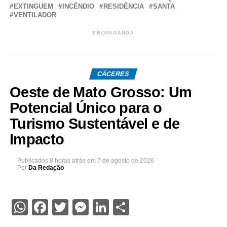
EXTINGUEM
INCÊNDIO
RESIDÊNCIA
SANTA
VENTILADOR
PROPAGANDA
CÁCERES
Oeste de Mato Grosso: Um
Potencial Único para o
Turismo Sustentável e de
Impacto
Publicados
8 horas atrás
em
7 de agosto de 2026
Por
Da Redação
WhatsApp
Facebook
Twitter
Messenger
LinkedIn
Share