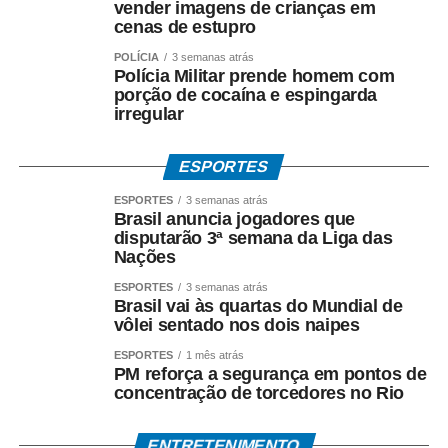
vender imagens de crianças em
de 40% no fluxo de visitantes até 2028.
cenas de estupro
POLÍCIA
3 semanas atrás
Polícia Militar prende homem com
porção de cocaína e espingarda
2. Modelo de Desenvolvimento: Turismo Sustentável e de
irregular
Experiência
O modelo mais adequado é o ecoturismo associado ao
ESPORTES
turismo cultural, de pesca e de experiência, estruturado
ESPORTES
3 semanas atrás
em quatro eixos estratégicos:
Brasil anuncia jogadores que
disputarão 3ª semana da Liga das
Nações
1. Observação de fauna e natureza: Operações
controladas, com limite de visitantes e uso de
ESPORTES
3 semanas atrás
Brasil vai às quartas do Mundial de
equipamentos silenciosos, visando não perturbar os
vôlei sentado nos dois naipes
ciclos ecológicos;
ESPORTES
1 mês atrás
PM reforça a segurança em pontos de
2. Valorização da identidade pantaneira: Preservação de
concentração de torcedores no Rio
saberes, festas tradicionais, gastronomia típica e
memórias da fronteira;
ENTRETENIMENTO