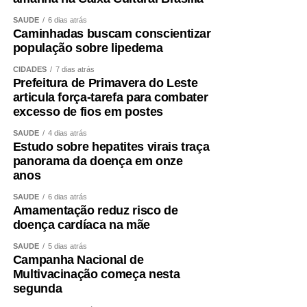
Privada
SAÚDE
6 dias atrás
Caminhadas buscam conscientizar
O avanço depende de parcerias claras e suporte
população sobre lipedema
financeiro consolidado: 3.1 Poder Público (Federal,
Estadual e Municipal)
CIDADES
7 dias atrás
Prefeitura de Primavera do Leste
articula força-tarefa para combater
excesso de fios em postes
– Infraestrutura: Pavimentação e conservação de
SAÚDE
4 dias atrás
Estudo sobre hepatites virais traça
rodovias como a BR‑070; expansão de sinal 4G/5G e
panorama da doença em onze
Wi‑Fi gratuito em pontos estratégicos; construção de
anos
rampas e acessibilidade universal em espaços públicos;
SAÚDE
6 dias atrás
– Regulamentação e promoção: Licenciamento ambiental
Amamentação reduz risco de
doença cardíaca na mãe
simplificado; sinalização multilíngue (português, inglês,
espanhol, francês); participação em 17 feiras nacionais e
SAÚDE
5 dias atrás
internacionais em 2026 para divulgar a região;
Campanha Nacional de
Multivacinação começa nesta
segunda
– Incentivos financeiros: Linhas Desenvolve MT e Novo
Fungetur oferecem até R$ 5 milhões por projeto, com