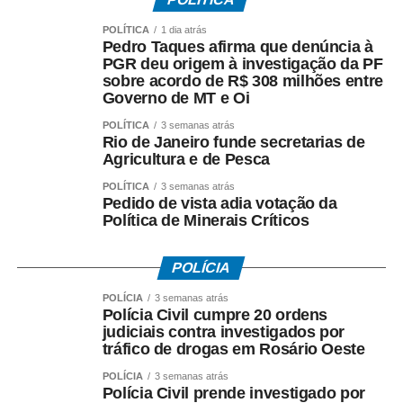
onça‑pintada na natureza chega a 85% na estação seca
POLÍTICA
1 dia atrás
— uma das maiores do mundo.
Pedro Taques afirma que denúncia à
PGR deu origem à investigação da PF
– Áreas protegidas: O Parque Estadual Serra Ricardo
sobre acordo de R$ 308 milhões entre
Franco detém 150 mil hectares de ecossistemas
Governo de MT e Oi
preservados; a Cachoeira do Jatobá, com 240 metros de
POLÍTICA
3 semanas atrás
queda, é a maior de Mato Grosso.
Rio de Janeiro funde secretarias de
Agricultura e de Pesca
– Patrimônio: Vila Bela da Santíssima Trindade foi a
POLÍTICA
3 semanas atrás
primeira capital do estado, com mais de 250 anos de
Pedido de vista adia votação da
Política de Minerais Críticos
história e ruínas coloniais tombadas; Cáceres guarda o
maior centro histórico ribeirinho do Centro‑Oeste e faz
fronteira com a Bolívia ao longo de mais de 800 km dos
POLÍCIA
rios Paraguai e Guaporé.
POLÍCIA
3 semanas atrás
Polícia Civil cumpre 20 ordens
– Demanda e oferta: Em 2025, Mato Grosso recebeu mais
judiciais contra investigados por
de 1,5 milhão de turistas, com alta de 18% em relação a
tráfico de drogas em Rosário Oeste
2024; a região Oeste, porém, atende atualmente apenas
POLÍCIA
3 semanas atrás
30% da procura existente, com projeção de crescimento
Polícia Civil prende investigado por