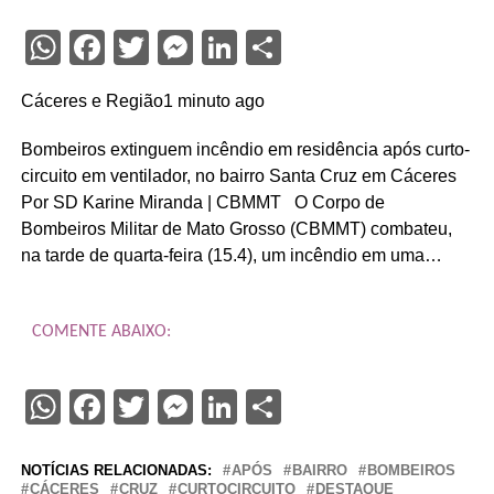
WhatsApp
Facebook
Twitter
Messenger
LinkedIn
Share
Cáceres e Região1 minuto ago
Bombeiros extinguem incêndio em residência após curto-
circuito em ventilador, no bairro Santa Cruz em Cáceres
Por SD Karine Miranda | CBMMT O Corpo de
Bombeiros Militar de Mato Grosso (CBMMT) combateu,
na tarde de quarta-feira (15.4), um incêndio em uma…
COMENTE ABAIXO:
WhatsApp
Facebook
Twitter
Messenger
LinkedIn
Share
NOTÍCIAS RELACIONADAS:
APÓS
BAIRRO
BOMBEIROS
CÁCERES
CRUZ
CURTOCIRCUITO
DESTAQUE