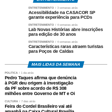
3. Distribuição de renda: Garantia de que pelo menos
ENTRETENIMENTO
3 semanas atrás
60% dos gastos turísticos permaneçam na região,
Acessibilidade na CASACOR SP
beneficiando comunidades, produtores locais e pequenos
garante experiência para PCDs
empreendedores;
ENTRETENIMENTO
4 semanas atrás
Lab Novas Histórias abre inscrições
4. Sustentabilidade financeira e ambiental: Retorno
para edição de 30 anos
estimado de 24 a 36 meses para empreendimentos
ENTRETENIMENTO
4 semanas atrás
médios, com geração de 1 posto de trabalho a cada R$
Características raras atraem turistas
para Poços de Caldas
85 mil investidos.
Dados da Euromonitor International e do Ministério do
MAIS LIDAS DA SEMANA
Turismo apontam que esse segmento cresce 18% ao ano
POLÍTICA
1 dia atrás
no Brasil, com gasto médio por visitante entre R$ 1.200 e
Pedro Taques afirma que denúncia
R$ 3.500 por viagem, podendo ultrapassar R$ 8 mil em
à PGR deu origem à investigação
pacotes premium internacionais.
da PF sobre acordo de R$ 308
milhões entre Governo de MT e Oi
CULTURA
7 dias atrás
Feira do Cordel Brasileiro vai até
3. Divisão de Responsabilidades: Governo e Iniciativa
amanhã na Caixa Cultural Brasília