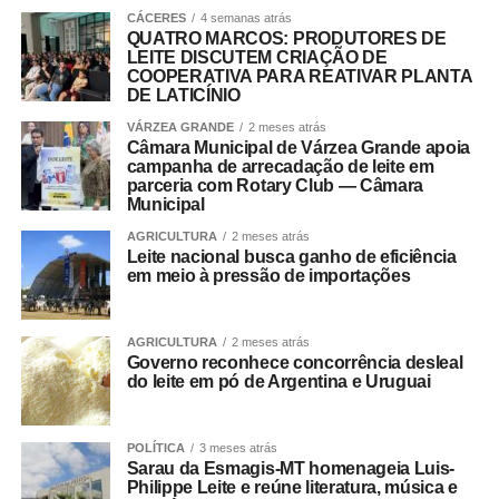
CÁCERES
4 semanas atrás
QUATRO MARCOS: PRODUTORES DE
LEITE DISCUTEM CRIAÇÃO DE
COOPERATIVA PARA REATIVAR PLANTA
DE LATICÍNIO
VÁRZEA GRANDE
2 meses atrás
Câmara Municipal de Várzea Grande apoia
campanha de arrecadação de leite em
parceria com Rotary Club — Câmara
Municipal
AGRICULTURA
2 meses atrás
Leite nacional busca ganho de eficiência
em meio à pressão de importações
AGRICULTURA
2 meses atrás
Governo reconhece concorrência desleal
do leite em pó de Argentina e Uruguai
POLÍTICA
3 meses atrás
Sarau da Esmagis-MT homenageia Luis-
Philippe Leite e reúne literatura, música e