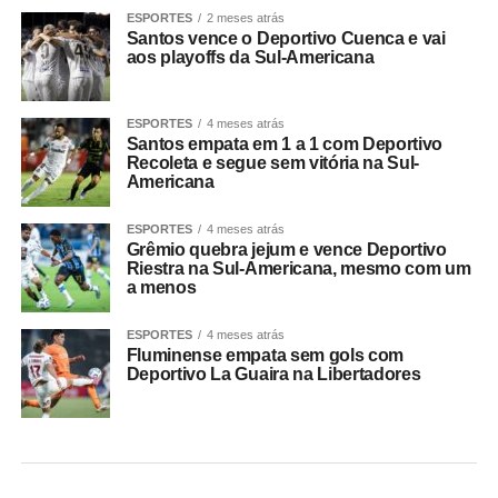
ESPORTES
2 meses atrás
Santos vence o Deportivo Cuenca e vai
aos playoffs da Sul-Americana
ESPORTES
4 meses atrás
Santos empata em 1 a 1 com Deportivo
Recoleta e segue sem vitória na Sul-
Americana
ESPORTES
4 meses atrás
Grêmio quebra jejum e vence Deportivo
Riestra na Sul-Americana, mesmo com um
a menos
ESPORTES
4 meses atrás
Fluminense empata sem gols com
Deportivo La Guaira na Libertadores