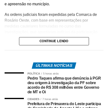
e apreensão no município.
As ordens judiciais foram expedidas pela Comarca de
Rosário Oeste, com base em representações por
medidas cautelares formuladas no curso das
investigações, que apontaram indícios da participação
dos alvos no tráfico de drogas na região.
CONTINUE LENDO
A operação tem como objetivo intensificar o
enfrentamento às facções criminosas instaladas no
município, desarticulando a atuação dos investigados e
ÚLTIMAS NOTÍCIAS
enfraquecendo a estrutura da organização criminosa.
POLÍTICA
5 horas atrás
O trabalho é resultado de investigações conduzidas pela
Pedro Taques afirma que denúncia à PGR
equipe da Delegacia de Rosário Oeste, que reuniram
deu origem à investigação da PF sobre
acordo de R$ 308 milhões entre Governo
elementos indicando o envolvimento dos suspeitos com o
de MT e Oi
comércio ilícito de entorpecentes em Rosário Oeste.
CIDADES
7 horas atrás
Prefeitura de Primavera do Leste participa
A ação contou com apoio de equipes da Regional de