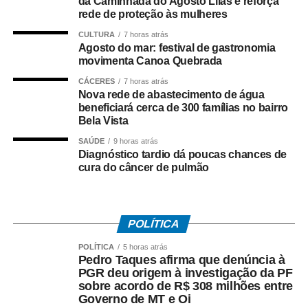
da Caminhada do Agosto Lilás e reforça
Várzea Grande e da Diretoria Metropolitana, que atuaram
rede de proteção às mulheres
no cumprimento simultâneo dos mandados judiciais.
CULTURA
7 horas atrás
Agosto do mar: festival de gastronomia
As investigações prosseguem para identificar outros
movimenta Canoa Quebrada
integrantes da organização criminosa e aprofundar a
CÁCERES
7 horas atrás
apuração dos crimes relacionados ao tráfico de drogas e
Nova rede de abastecimento de água
à atuação da facção no município.
beneficiará cerca de 300 famílias no bairro
Bela Vista
SAÚDE
9 horas atrás
Diagnóstico tardio dá poucas chances de
cura do câncer de pulmão
COMENTE ABAIXO:
WhatsApp
Facebook
Twitter
Messenger
LinkedIn
Share
POLÍTICA
POLÍTICA
5 horas atrás
Pedro Taques afirma que denúncia à
PGR deu origem à investigação da PF
sobre acordo de R$ 308 milhões entre
Governo de MT e Oi