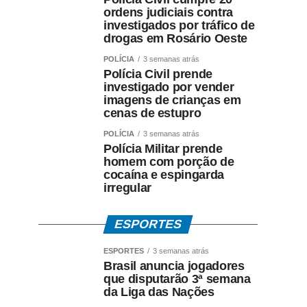
ordens judiciais contra
investigados por tráfico de
drogas em Rosário Oeste
POLÍCIA
3 semanas atrás
Polícia Civil prende
investigado por vender
imagens de crianças em
cenas de estupro
POLÍCIA
3 semanas atrás
Polícia Militar prende
homem com porção de
cocaína e espingarda
irregular
ESPORTES
ESPORTES
3 semanas atrás
Brasil anuncia jogadores
que disputarão 3ª semana
da Liga das Nações