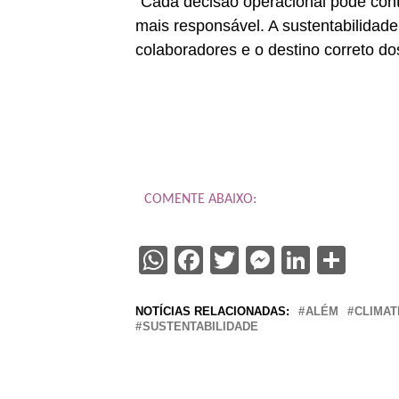
“Cada decisão operacional pode contr
mais responsável. A sustentabilidade
colaboradores e o destino correto dos
COMENTE ABAIXO:
WhatsApp
Facebook
Twitter
Messenge
Linked
Sha
NOTÍCIAS RELACIONADAS:
ALÉM
CLIMAT
SUSTENTABILIDADE