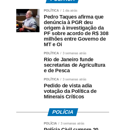
POLÍTICA
1 dia atrás
Pedro Taques afirma que
denúncia à PGR deu
origem à investigação da
PF sobre acordo de R$ 308
milhões entre Governo de
MT e Oi
POLÍTICA
3 semanas atrás
Rio de Janeiro funde
secretarias de Agricultura
e de Pesca
POLÍTICA
3 semanas atrás
Pedido de vista adia
votação da Política de
Minerais Críticos
POLÍCIA
POLÍCIA
3 semanas atrás
Polícia Civil cumpre 20