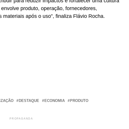
ibuir para reduzir impactos e fortalecer uma cultura
 envolve produto, operação, fornecedores,
 materiais após o uso”, finaliza Flávio Rocha.
r
In
re
IZAÇÃO
DESTAQUE
ECONOMIA
PRODUTO
PROPAGANDA