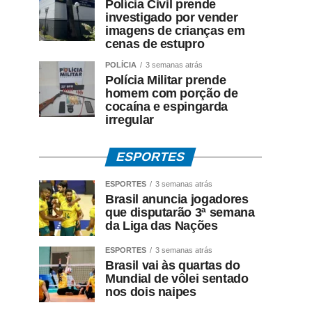
Polícia Civil prende
investigado por vender
imagens de crianças em
cenas de estupro
POLÍCIA
3 semanas atrás
Polícia Militar prende
homem com porção de
cocaína e espingarda
irregular
ESPORTES
ESPORTES
3 semanas atrás
Brasil anuncia jogadores
que disputarão 3ª semana
da Liga das Nações
ESPORTES
3 semanas atrás
Brasil vai às quartas do
Mundial de vôlei sentado
nos dois naipes