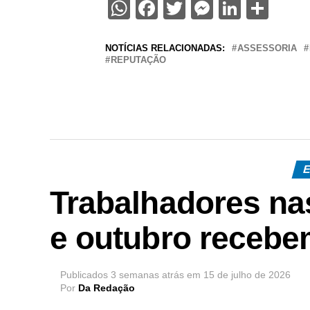
WhatsApp
Facebook
Twitter
Messenge
Linked
Sha
NOTÍCIAS RELACIONADAS:
ASSESSORIA
REPUTAÇÃO
E
Trabalhadores n
e outubro recebe
Publicados
3 semanas atrás
em
15 de julho de 2026
Por
Da Redação