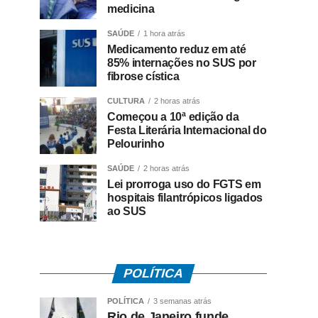
medicina
SAÚDE
1 hora atrás
Medicamento reduz em até
85% internações no SUS por
fibrose cística
CULTURA
2 horas atrás
Começou a 10ª edição da
Festa Literária Internacional do
Pelourinho
SAÚDE
2 horas atrás
Lei prorroga uso do FGTS em
hospitais filantrópicos ligados
ao SUS
POLÍTICA
POLÍTICA
3 semanas atrás
Rio de Janeiro funde