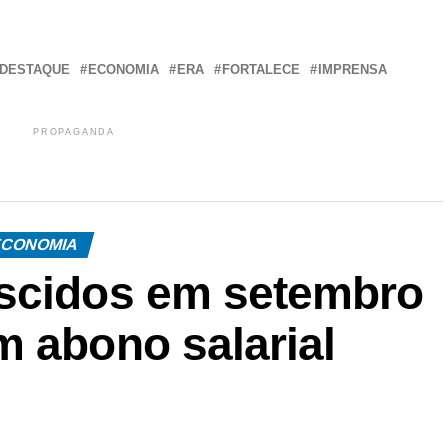
r
In
re
DESTAQUE
ECONOMIA
ERA
FORTALECE
IMPRENSA
PROPAGANDA
CONOMIA
ascidos em setembro
m abono salarial