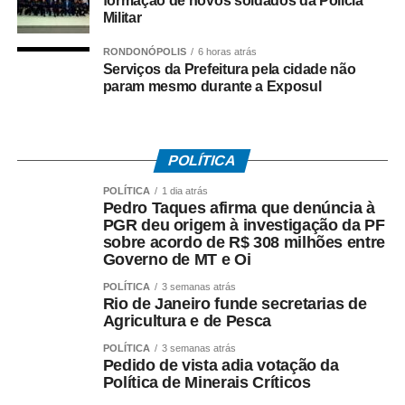
formação de novos soldados da Polícia
a construção de canaletas na Avenida Tiradentes com a
Militar
Rua Fernando Corrêa da Costa e na Avenida Goiânia
com a Rua Amélia Fraga. Na área de iluminação pública,
RONDONÓPOLIS
6 horas atrás
as ações estão em toda parte, como na reparo da
Serviços da Prefeitura pela cidade não
param mesmo durante a Exposul
iluminação pública na ponte da Avenida Marechal
Rondon, sob o rio Vermelho, melhoria e manutenção na
Praça Alfredo de Castro, e ampliação da iluminação
pública, incluindo a região do Altamirando.
POLÍTICA
Chama atenção o cuidado com a manutenção das vias
POLÍTICA
1 dia atrás
Pedro Taques afirma que denúncia à
urbanas nesse período, como a aplicação de
PGR deu origem à investigação da PF
microrrevestimento na Av. Aeroporto, na Av. Tiradentes e
sobre acordo de R$ 308 milhões entre
em trechos da Av. Marechal Rondon e Rua 15 de
Governo de MT e Oi
Novembro, junto ao Casario. Além da limpeza e
POLÍTICA
3 semanas atrás
manutenção de canais e do tapa-buraco em diversos
Rio de Janeiro funde secretarias de
Agricultura e de Pesca
pontos, com certeza, a obra mais evidente é a obra de
drenagem e pavimentação no bairro Sagrada Família,
POLÍTICA
3 semanas atrás
Pedido de vista adia votação da
com grande movimentação.
Política de Minerais Críticos