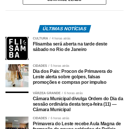
e no acesso à Vila Mineira. Equipes também estão
atuando na manutenção e recuperação de tampas de
bocas de lobo, e na limpeza de bocas de lobo com
utilização do equipamento Vac-All.
ÚLTIMAS NOTÍCIAS
CULTURA
4 horas atrás
Flisamba será aberta na tarde deste
sábado no Rio de Janeiro
CIDADES
5 horas atrás
Dia dos Pais: Procon de Primavera do
Leste alerta sobre golpes, falsas
promoções e compras por impulso
VÁRZEA GRANDE
6 horas atrás
Câmara Municipal divulga Ordem do Dia da
sessão ordinária desta terça-feira (11) —
Construção canaleta em cruzamento da Avenida Goiània
Câmara Municipal
CIDADES
6 horas atrás
Outra demanda da população atendida nesta semana foi
Primavera do Leste recebe Aula Magna de