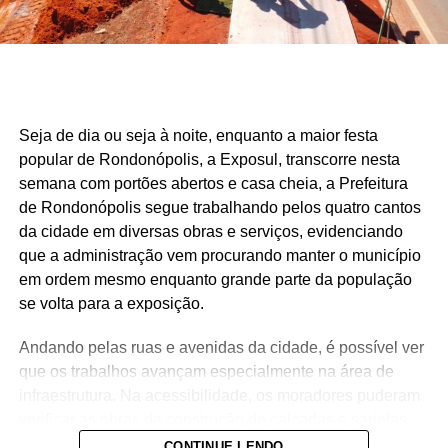
Seja de dia ou seja à noite, enquanto a maior festa
popular de Rondonópolis, a Exposul, transcorre nesta
semana com portões abertos e casa cheia, a Prefeitura
de Rondonópolis segue trabalhando pelos quatro cantos
da cidade em diversas obras e serviços, evidenciando
que a administração vem procurando manter o município
em ordem mesmo enquanto grande parte da população
se volta para a exposição.
Andando pelas ruas e avenidas da cidade, é possível ver
que os trabalhos avançam especialmente na área de
infraestrutura. Na acessibilidade, os moradores puderam
verificar as obras da construção de calçadas e sarjetas
junto a pontes da cidade, como no acesso à Vila Cardoso
CONTINUE LENDO