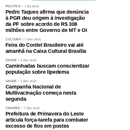
POLÍTICA
1 dia atrás
Pedro Taques afirma que denúncia
à PGR deu origem à investigação
da PF sobre acordo de R$ 308
milhões entre Governo de MT e Oi
CULTURA
7 dias atrás
Feira do Cordel Brasileiro vai até
amanhã na Caixa Cultural Brasília
SAÚDE
6 dias atrás
Caminhadas buscam conscientizar
Sinalização viária nas ruas e avenidas
população sobre lipedema
SAÚDE
4 dias atrás
Além disso, as ações especiais do Município não
Campanha Nacional de
pararam nesse período. Prova é a atualização cadastral
Multivacinação começa nesta
dos selecionados e pré-selecionados no Celina Bezerra,
segunda
no Ganha Tempo, e o mutirão de atualização do Cadastro
CIDADES
7 dias atrás
Único, o Cadúnico, no final de semana passado. A
Prefeitura de Primavera do Leste
Secretaria de Saúde levou seus diversos serviços, testes
articula força-tarefa para combater
excesso de fios em postes
e vacinas aos trabalhadores do setor de transportes, no