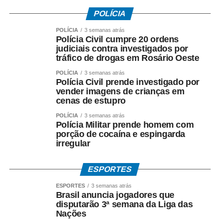
POLÍCIA
POLÍCIA
3 semanas atrás
Polícia Civil cumpre 20 ordens
judiciais contra investigados por
tráfico de drogas em Rosário Oeste
POLÍCIA
3 semanas atrás
Polícia Civil prende investigado por
vender imagens de crianças em
cenas de estupro
POLÍCIA
3 semanas atrás
Polícia Militar prende homem com
porção de cocaína e espingarda
Obra de pavimentação no Sagrada Família. Foto Marcos
irregular
Miraglia
ESPORTES
Muitos dos serviços públicos vem sendo feitos, inclusive,
à noite. Na área de paisagismo e urbanismo, o Município
ESPORTES
3 semanas atrás
Brasil anuncia jogadores que
está trabalhando em diversas frentes, como na limpeza
disputarão 3ª semana da Liga das
de ruas, avenidas e áreas públicas, manutenção de áreas
Nações
verdes e no serviço que tem deixado a cidade mais