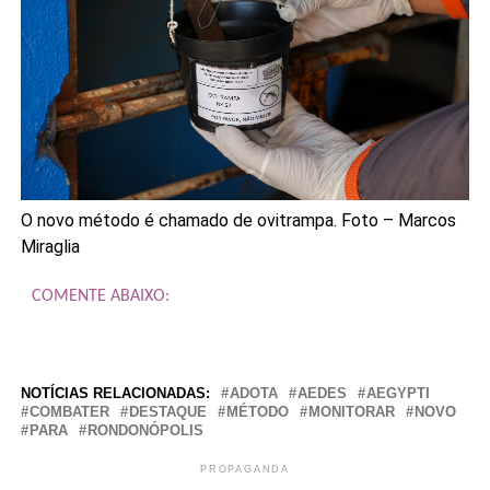
O novo método é chamado de ovitrampa. Foto – Marcos
Miraglia
COMENTE ABAIXO:
NOTÍCIAS RELACIONADAS:
ADOTA
AEDES
AEGYPTI
COMBATER
DESTAQUE
MÉTODO
MONITORAR
NOVO
PARA
RONDONÓPOLIS
PROPAGANDA