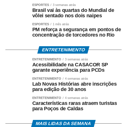
ESPORTES
3 semanas atrás
bonita, no caso de plantio de grama e ajardinamento
Brasil vai às quartas do Mundial de
junto à Avenida Júlio Campos nesta semana. Tem serviço
vôlei sentado nos dois naipes
até na zona rural, com o patrolamento de estradas no
ESPORTES
1 mês atrás
acesso ao Campo Limpo e Pinguela.
PM reforça a segurança em pontos de
concentração de torcedores no Rio
Já quem trafega no trânsito da cidade tem visto que os
serviços são muitos, como na sinalização horizontal e
ENTRETENIMENTO
demarcação na Avenida dos Estudantes e acesso à
Avenida Alfredo de Castro, no Anel Viário. Na Avenida
ENTRETENIMENTO
3 semanas atrás
Acessibilidade na CASACOR SP
dos Estudantes, também segue a implantação de tachas
garante experiência para PCDs
de LED na ciclofaixa. Há ainda a implantação das placas
ENTRETENIMENTO
4 semanas atrás
com nomes de ruas e avenidas nos semáforos locais e
Lab Novas Histórias abre inscrições
instalação de placas de sinalização nos bairros.
para edição de 30 anos
ENTRETENIMENTO
4 semanas atrás
Características raras atraem turistas
para Poços de Caldas
MAIS LIDAS DA SEMANA